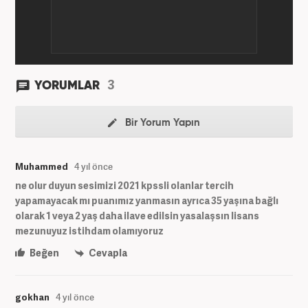
3
YORUMLAR
Bir Yorum Yapın
Muhammed
4 yıl önce
ne olur duyun sesimizi 2021 kpssli olanlar tercih
yapamayacak mı puanımız yanmasın ayrıca 35 yaşına bağlı
olarak 1 veya 2 yaş daha ilave edilsin yasalaşsın lisans
mezunuyuz istihdam olamıyoruz
Beğen
Cevapla
gokhan
4 yıl önce