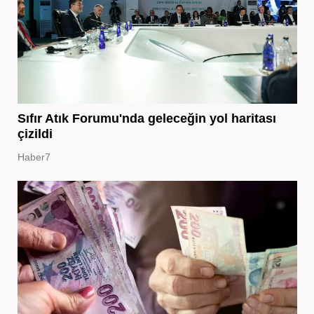
Sıfır Atık Forumu'nda geleceğin yol haritası
çizildi
Haber7