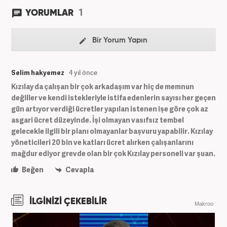
1
YORUMLAR
Bir Yorum Yapın
Selim hakyemez
4 yıl önce
Kızılay da çalışan bir çok arkadaşım var hiç de memnun
değiller ve kendi istekleriyle istifa edenlerin sayısı her geçen
gün artıyor verdiği ücretler yapılan istenen işe göre çok az
asgari ücret düzeyinde. İşi olmayan vasıfsız tembel
gelecekle ilgili bir planı olmayanlar başvuru yapabilir. Kızılay
yöneticileri 20 bin ve katları ücret alırken çalışanlarını
mağdur ediyor grevde olan bir çok Kızılay personeli var şuan.
Beğen
Cevapla
İLGİNİZİ ÇEKEBİLİR
Makroo