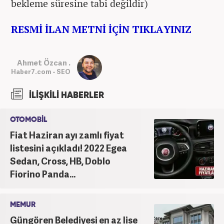
bekleme süresine tabi değildir)
RESMİ İLAN METNİ İÇİN TIKLAYINIZ
Ahmet Özcan .
Haber7.com - SEO
İLİŞKİLİ HABERLER
OTOMOBİL
Fiat Haziran ayı zamlı fiyat
listesini açıkladı! 2022 Egea
Sedan, Cross, HB, Doblo
Fiorino Panda...
MEMUR
Güngören Belediyesi en az lise