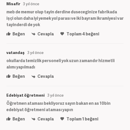
Misafir
3 yıl önce
meb de memur olup tayin derdine duseceginize fabrikada
işçi olun daha iyi yemek yol parası ve iki bayram ikramiyesi var
tayinderdi de yok
Beğen
Cevapla
Toplam
4
beğeni
vatandaş
3 yıl önce
okullarda temizlik personeli yok uzun zamandır hizmetli
alımı yapılmadı
Beğen
Cevapla
Edebiyat öğretmeni
3 yıl önce
Öğretmen ataması bekliyoruz sayın bakan en as 10bin
edebiyat öğretmeni ataması yapın
Beğen
Cevapla
Toplam
1
beğeni