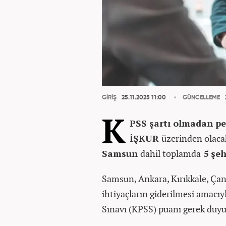
GİRİŞ
25.11.2025 11:00
GÜNCELLEME
K
PSS şartı olmadan pe
İŞKUR
üzerinden olaca
Samsun
dahil toplamda
5 şeh
Samsun, Ankara, Kırıkkale, Çank
ihtiyaçların giderilmesi amacı
Sınavı (KPSS) puanı gerek duy