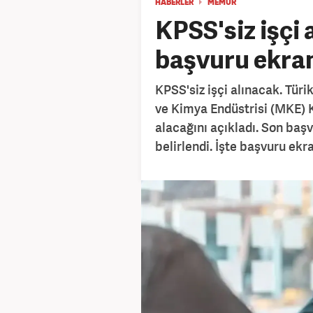
HABERLER
MEMUR
KPSS'siz işçi 
başvuru ekranı
KPSS'siz işçi alınacak. Tür
ve Kimya Endüstrisi (MKE) 
alacağını açıkladı. Son baş
belirlendi. İşte başvuru ekra