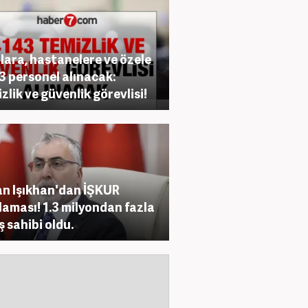
lara, hastanelere ve özele
3 personel alınacak:
zlik ve güvenlik görevlisi!
n Işıkhan'dan İŞKUR
laması! 1.3 milyondan fazla
iş sahibi oldu.