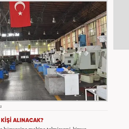
u
KİŞİ ALINACAK?