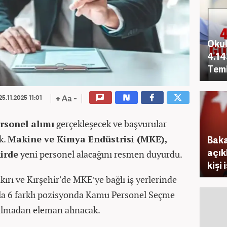
Okul
4.14
Temi
25.11.2025 11:01
rsonel alımı
gerçekleşecek ve başvurular
k.
Makine ve Kimya Endüstrisi (MKE),
Baka
açık
irde
yeni personel alacağını resmen duyurdu.
kişi 
ırı ve Kırşehir'de MKE’ye bağlı iş yerlerinde
yla 6 farklı pozisyonda Kamu Personel Seçme
ulmadan eleman alınacak.