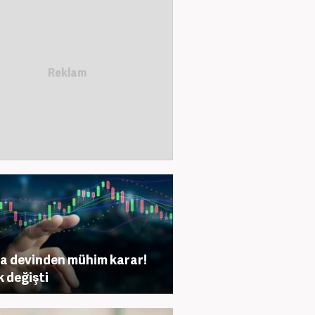
a devinden mühim karar!
k değişti