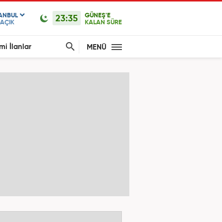
TANBUL
GÜNEŞ'E
23:35
AÇIK
KALAN SÜRE
mi İlanlar
MENÜ