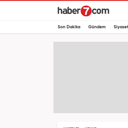
Son Dakika
Gündem
Siyase