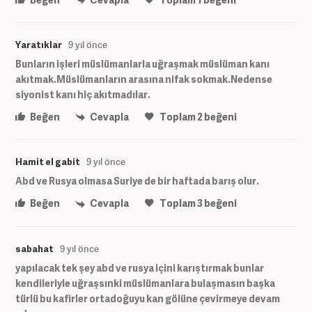
Yaratıklar
9 yıl önce
Bunların işleri müslümanlarla uğraşmak müslüman kanı
akıtmak.Müslümanların arasına nifak sokmak.Nedense
siyonist kanı hiç akıtmadılar.
Beğen
Cevapla
Toplam
2
beğeni
Hamit el gabit
9 yıl önce
Abd ve Rusya olmasa Suriye de bir haftada barış olur.
Beğen
Cevapla
Toplam
3
beğeni
sabahat
9 yıl önce
yapılacak tek şey abd ve rusya içini karıştırmak bunlar
kendileriyle uğraşsınki müslümanlara bulaşmasın başka
türlü bu kafirler ortadoğuyu kan gölüne çevirmeye devam