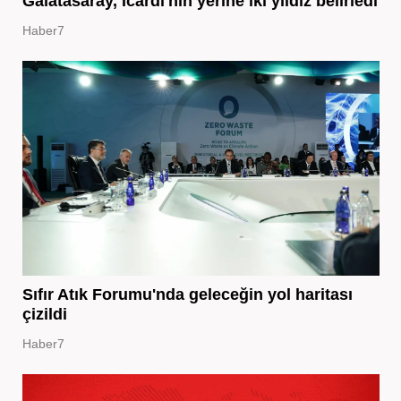
Galatasaray, Icardi'nin yerine iki yıldız belirledi
Haber7
Sıfır Atık Forumu'nda geleceğin yol haritası
çizildi
Haber7