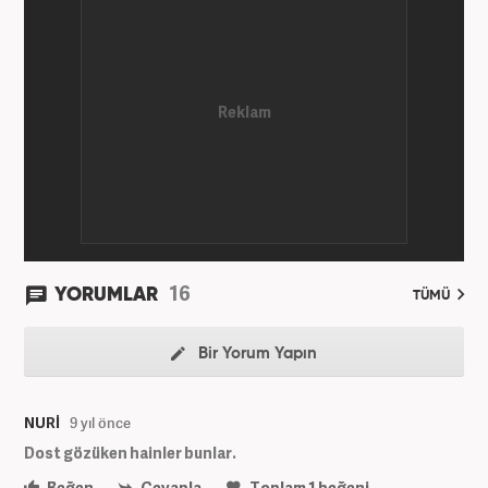
16
YORUMLAR
TÜMÜ
Bir Yorum Yapın
NURİ
9 yıl önce
Dost gözüken hainler bunlar.
Beğen
Cevapla
Toplam
1
beğeni