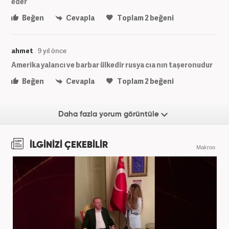
eder
Beğen
Cevapla
Toplam
2
beğeni
ahmet
9 yıl önce
Amerika yalancı ve barbar ülkedir rusya cıa nın taşeronudur
Beğen
Cevapla
Toplam
2
beğeni
Daha fazla yorum görüntüle
İLGİNİZİ ÇEKEBİLİR
Makroo