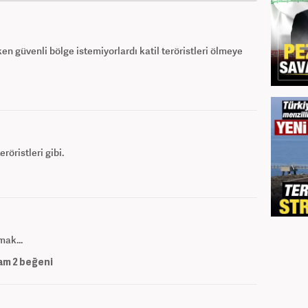
ken güvenli bölge istemiyorlardı katil teröristleri ölmeye
öristleri gibi.
mak...
am
2
beğeni