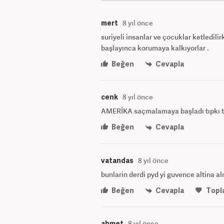
mert
8 yıl önce
suriyeli insanlar ve çocuklar ketledilir
başlayınca korumaya kalkıyorlar .
Beğen
Cevapla
cenk
8 yıl önce
AMERİKA saçmalamaya başladı tıpkı ter
Beğen
Cevapla
vatandas
8 yıl önce
bunlarin derdi pyd yi guvence altina al
Beğen
Cevapla
Topl
ahmet
8 yıl önce