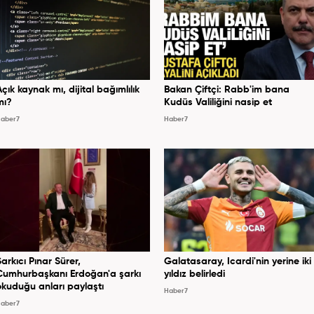
Açık kaynak mı, dijital bağımlılık
Bakan Çiftçi: Rabb'im bana
mı?
Kudüs Valiliğini nasip et
aber7
Haber7
Şarkıcı Pınar Sürer,
Galatasaray, Icardi'nin yerine iki
Cumhurbaşkanı Erdoğan'a şarkı
yıldız belirledi
okuduğu anları paylaştı
Haber7
aber7