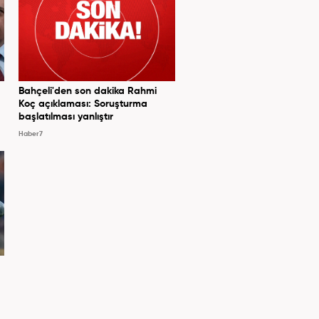
Bahçeli'den son dakika Rahmi
Koç açıklaması: Soruşturma
başlatılması yanlıştır
Haber7