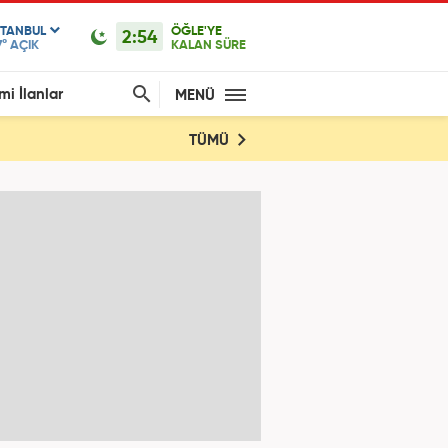
STANBUL
ÖĞLE'YE
2:54
7°
AÇIK
KALAN SÜRE
mi İlanlar
MENÜ
TÜMÜ