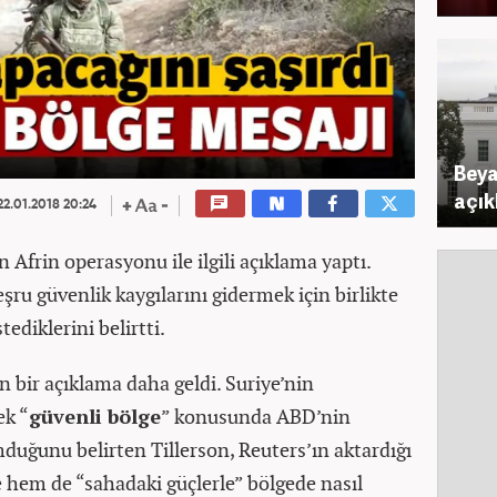
Beya
açık
2.01.2018 20:24
n Afrin operasyonu ile ilgili açıklama yaptı.
şru güvenlik kaygılarını gidermek için birlikte
ediklerini belirtti.
n bir açıklama daha geldi. Suriye’nin
ek “
güvenli bölge
” konusunda ABD’nin
umduğunu belirten Tillerson, Reuters’ın aktardığı
e hem de “sahadaki güçlerle” bölgede nasıl