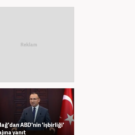
ağ'dan ABD'nin 'işbirliği'
jına yanıt