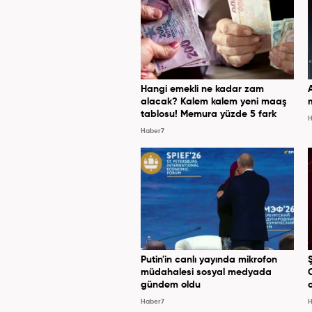
Hangi emekli ne kadar zam
alacak? Kalem kalem yeni maaş
tablosu! Memura yüzde 5 fark
H
Haber7
Putin'in canlı yayında mikrofon
müdahalesi sosyal medyada
gündem oldu
Haber7
H