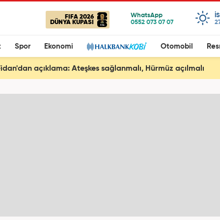
I
FIFA 2026
DÜNYA KUPASI
2
t
Spor
Ekonomi
Otomobil
Res
idan'dan açıklama: Ateşkes sağlanmalı, Hürmüz açılmalı