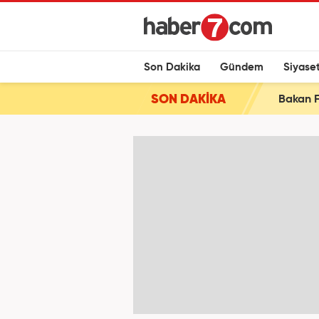
Son Dakika
Gündem
Siyase
SON DAKİKA
Bakan F