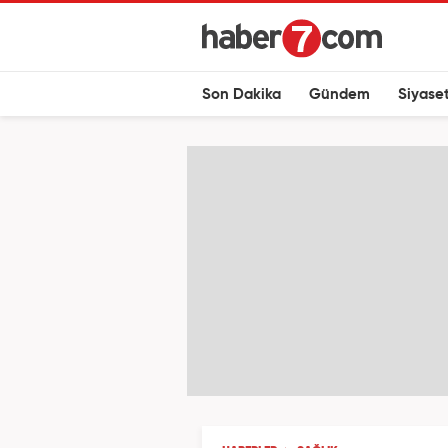
Son Dakika
Gündem
Siyase