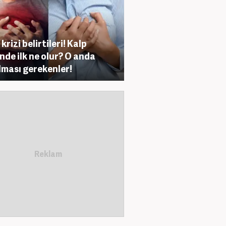
krizi belirtileri! Kalp
inde ilk ne olur? O anda
lması gerekenler!