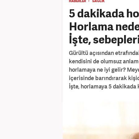
HABERLER
SAĞLIK
5 dakikada h
Horlama neden
İşte, sebepler
Gürültü açısından etrafındak
kendisini de olumsuz anlamd
horlamaya ne iyi gelir? Mey
içerisinde barındırarak kişid
İşte, horlamaya 5 dakikada k