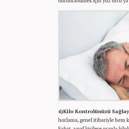
durdurabilmek için yüz üstü ya 
4)Kilo Kontrolünüzü Sağlay
horlama, genel itibariyle hem k
Fakat, zayıf kişilere oranla ki