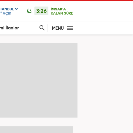
STANBUL
İMSAK'A
3:26
1°
AÇIK
KALAN SÜRE
mi İlanlar
MENÜ