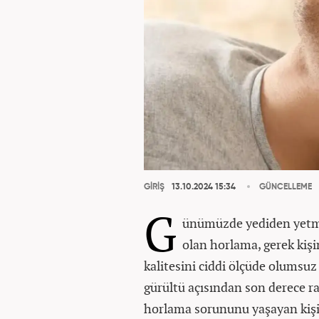
GİRİŞ
13.10.2024 15:34
GÜNCELLEME
G
ünümüzde yediden yetmiş
olan horlama, gerek kişi
kalitesini ciddi ölçüde olumsuz
gürültü açısından son derece ra
horlama sorununu yaşayan kişile