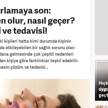
orlamaya son:
 olur, nasıl geçer?
i ve tedavisi!
i kişileri hatta kimi durumda kişinin
a etkileyebilen bir sağlık sorunu olan
dana gelmesinde çok çeşitli nedenleri
en kişiye göre farklılıklar teşkil edebilir.
esin çözüm ve tedavisi...
Hıçk
uygu
geçt