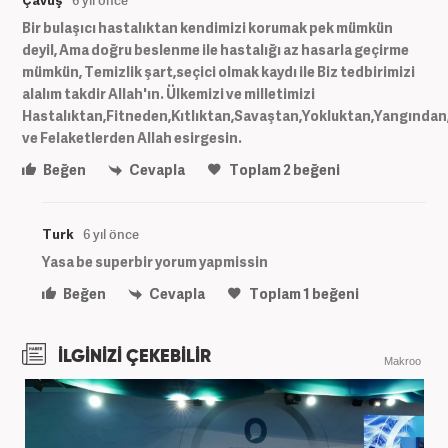
Bir bulaşıcı hastalıktan kendimizi korumak pek mümkün
deyil, Ama doğru beslenme ile hastalığı az hasarla geçirme
mümkün, Temizlik şart,seçici olmak kaydı ile Biz tedbirimizi
alalım takdir Allah'ın. Ülkemizi ve milletimizi
Hastalıktan,Fitneden,Kıtlıktan,Savaştan,Yokluktan,Yangınd
ve Felaketlerden Allah esirgesin.
Beğen
Cevapla
Toplam
2
beğeni
Turk
6 yıl önce
Yasa be superbir yorum yapmissin
Beğen
Cevapla
Toplam
1
beğeni
İLGİNİZİ ÇEKEBİLİR
Makroo