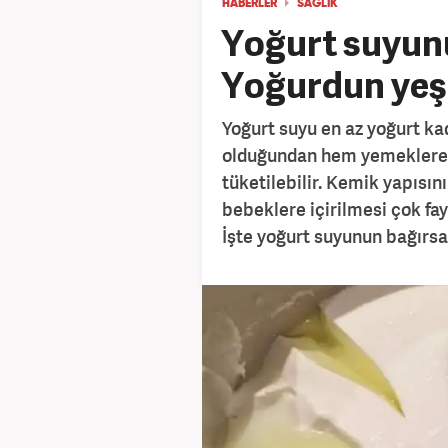
HABERLER
SAĞLIK
Yoğurt suyunu
Yoğurdun yeşi
Yoğurt suyu en az yoğurt ka
olduğundan hem yemeklere 
tüketilebilir. Kemik yapısın
bebeklere içirilmesi çok fayd
İşte yoğurt suyunun bağırsak