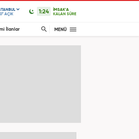
STANBUL
İMSAK'A
1:24
0°
AÇIK
KALAN SÜRE
mi İlanlar
MENÜ