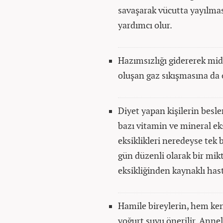
savaşarak vücutta yayılmas
yardımcı olur.
Hazımsızlığı gidererek mide 
oluşan gaz sıkışmasına da 
Diyet yapan kişilerin besl
bazı vitamin ve mineral eks
eksiklikleri neredeyse tek 
gün düzenli olarak bir mik
eksikliğinden kaynaklı hast
Hamile bireylerin, hem ken
yoğurt suyu önerilir. Anne