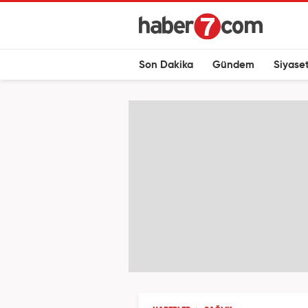
Son Dakika
Gündem
Siyase