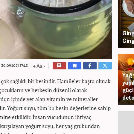
Ging
Ging
30.09.2021 17:43
Yağ 
çok sağlıklı bir besindir. Hamileler başta olmak
yapı
güçl
çocukların ve herkesin düzenli olarak
deto
urdun içinde yer alan vitamin ve mineraller
dır. Yoğurt suyu, tüm bu besin değerlerine sahip
mine etkilidir. İnsan vücudunun ihtiyaç
karşılayan yoğurt suyu, her yaş grubundan