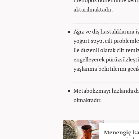
menopoz döneminde kemik 
aktarılmaktadır.
Ağız ve diş hastalıklarına i
yoğurt suyu, cilt problemle
ile düzenli olarak cilt tem
engelleyerek pürüzsüzleştir
yaşlanma belirtilerini gecik
Metabolizmayı hızlandırdı
olmaktadır.
Menengiç kah