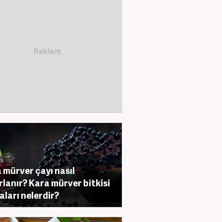
 mürver çayı nasıl
rlanır? Kara mürver bitkisi
aları nelerdir?