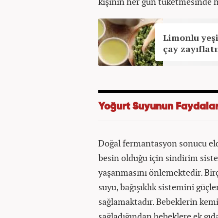
kişinin her gün tüketmesinde 
Limonlu yeşi
çay zayıflatı
Yoğurt Suyunun Faydalar
Doğal fermantasyon sonucu elde
besin olduğu için sindirim sist
yaşanmasını önlemektedir. Birço
suyu, bağışıklık sistemini güçl
sağlamaktadır. Bebeklerin kemi
sağladığından bebeklere ek gı