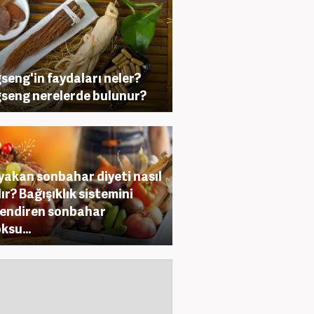
seng'in faydaları neler?
seng nerelerde bulunur?
yakan sonbahar diyeti nasıl
lır? Bağışıklık sistemini
endiren sonbahar
ksu...