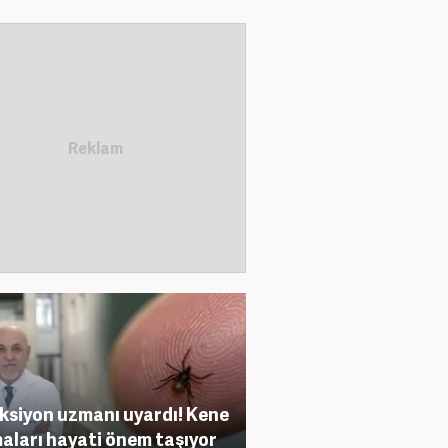
ksiyon uzmanı uyardı! Kene
maları hayati önem taşıyor