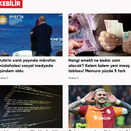
KEBİLİR
Putin'in canlı yayında mikrofon
Hangi emekli ne kadar zam
müdahalesi sosyal medyada
alacak? Kalem kalem yeni maaş
gündem oldu
tablosu! Memura yüzde 5 fark
aber7
Haber7