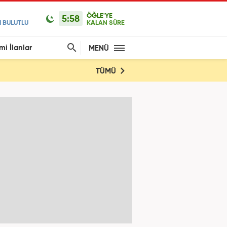
ÖĞLE'YE
5:58
 BULUTLU
KALAN SÜRE
mi İlanlar
MENÜ
TÜMÜ