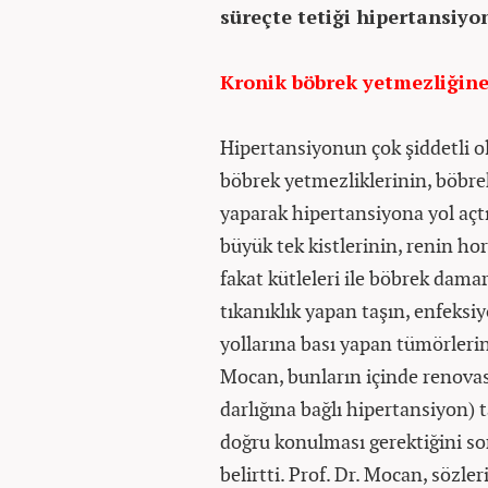
süreçte tetiği hipertansiyon
Kronik böbrek yetmezliğin
Hipertansiyonun çok şiddetli o
böbrek yetmezliklerinin, böbre
yaparak hipertansiyona yol açtı
büyük tek kistlerinin, renin h
fakat kütleleri ile böbrek damar
tıkanıklık yapan taşın, enfeksiy
yollarına bası yapan tümörlerin 
Mocan, bunların içinde renova
darlığına bağlı hipertansiyon) 
doğru konulması gerektiğini son
belirtti. Prof. Dr. Mocan, sözle