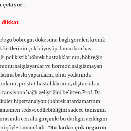
 çekiyor''.
e dikkat
lduğu böbreğin dokusuna bağlı görülen kronik
k kistlerinin çok büyüyüp damarlara bası
ğı polikistik böbrek hastalıklarının, böbreğin
ormonu salgılayanlar ve hormon salgılamayan
larına baskı yapanların, idrar yollarında
onların, prostat hastalıklarının, dıştan idrar
tansiyona bağlı geliştiğini belirten Prof. Dr.
sküler hipertansiyon (böbrek atardamarının
tamamen tedavi edilebildiğini sadece tanısının
rasında cerrahi girişimle bu darlığın açıldığını
rini şöyle tamamladı:
''Bu kadar çok organın