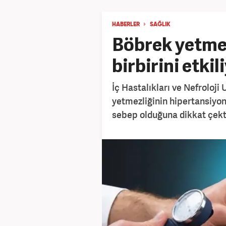
HABERLER
SAĞLIK
Böbrek yetmez
birbirini etkil
İç Hastalıkları ve Nefroloj
yetmezliğinin hipertansiyo
sebep olduğuna dikkat çekt