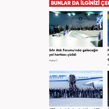
BUNLAR DA İLGİNİZİ ÇE
Sıfır Atık Forumu'nda geleceğin
yol haritası çizildi
Haber7
H