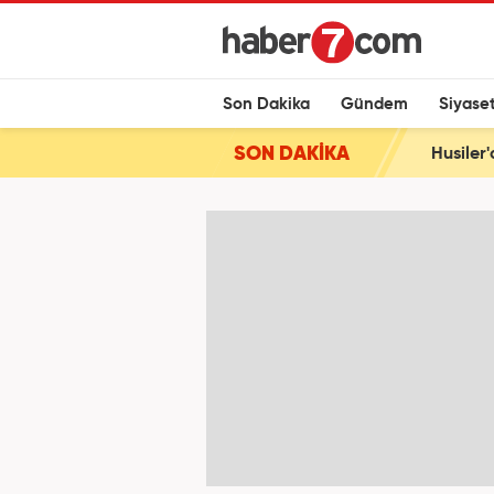
Son Dakika
Gündem
Siyase
SON DAKİKA
Husiler'