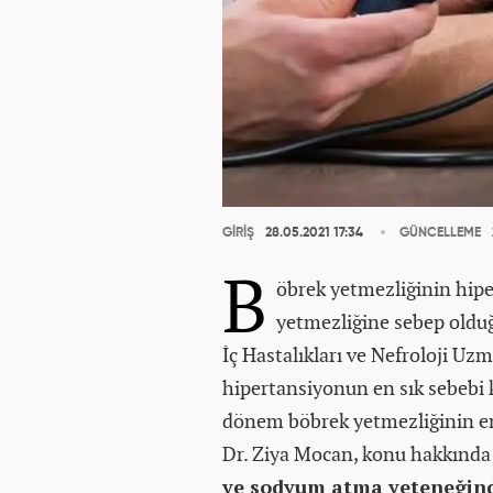
GİRİŞ
28.05.2021 17:34
GÜNCELLEME
B
öbrek yetmezliğinin hip
yetmezliğine sebep oldu
İç Hastalıkları ve Nefroloji Uz
hipertansiyonun en sık sebebi 
dönem böbrek yetmezliğinin en s
Dr. Ziya Mocan, konu hakkında
ve sodyum atma yeteneğinde