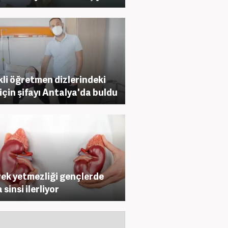
li öğretmen dizlerindeki
 için şifayı Antalya'da buldu
ek yetmezliği gençlerde
sinsi ilerliyor