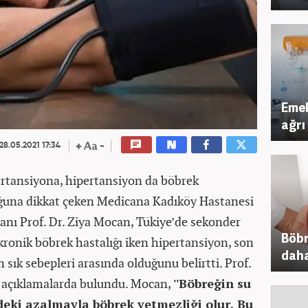
Emek
ağrı
28.05.2021 17:34
ertansiyona, hipertansiyon da böbrek
ğuna dikkat çeken Medicana Kadıköy Hastanesi
manı Prof. Dr. Ziya Mocan, Tükiye’de sekonder
Böbr
kronik böbrek hastalığı iken hipertansiyon, son
daha 
ık sebepleri arasında olduğunu belirtti. Prof.
 açıklamalarda bulundu.
Mocan,
''Böbreğin su
ki azalmayla böbrek yetmezliği olur. Bu