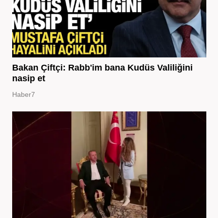
Bakan Çiftçi: Rabb'im bana Kudüs Valiliğini
nasip et
Haber7