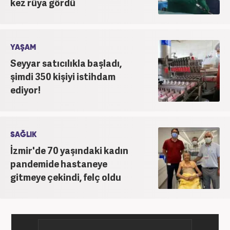
kez rüya gördü
YAŞAM
Seyyar satıcılıkla başladı,
şimdi 350 kişiyi istihdam
ediyor!
SAĞLIK
İzmir'de 70 yaşındaki kadın
pandemide hastaneye
gitmeye çekindi, felç oldu