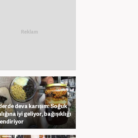
derde deva karışım: Soğuk
lığına iyi geliyor, bağışıklığı
endiriyor