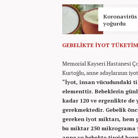
Koronavirüs 
yoğurdu
GEBELİKTE İYOT TÜKETİM
Memorial Kayseri Hastanesi Ço
Kurtoğlu, anne adaylarının iyot
“İyot, insan vücudundaki ti
elementtir. Bebeklerin günl
kadar 120 ve ergenlikte de 
gerekmektedir. Gebelik ön
gereken iyot miktarı, hem
bu miktar 250 mikrograma y
anne ve bebekte tiroid horm