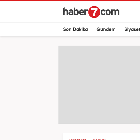
Son Dakika
Gündem
Siyase