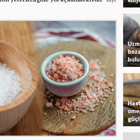
Uzma
boza
bul
Hast
omeg
güçl