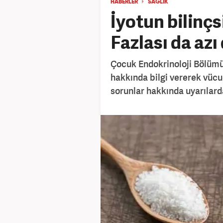
HABERLER
SAĞLIK
İyotun bilinçs
Fazlası da azı 
Çocuk Endokrinoloji Bölümü’
hakkında bilgi vererek vücud
sorunlar hakkında uyarılar