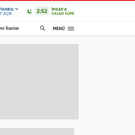
STANBUL
İMSAK'A
2:52
0°
AÇIK
KALAN SÜRE
mi İlanlar
MENÜ