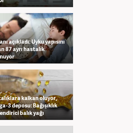
nı açıkladı: Uyku yapısını
n 87 ayrı hastalık
unuyor
alıklara kalkan oluyor,
a-3 deposu: Bağışıklık
endirici balık yağı