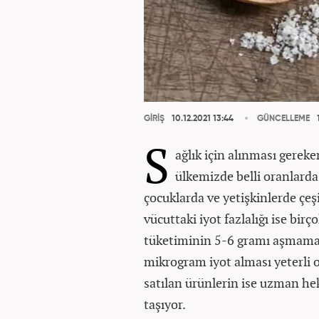
GİRİŞ
10.12.2021 13:44
GÜNCELLEME
1
S
ağlık için alınması gerek
ülkemizde belli oranlarda 
çocuklarda ve yetişkinlerde çeşi
vücuttaki iyot fazlalığı ise birç
tüketiminin 5-6 gramı aşmaması
mikrogram iyot alması yeterli o
satılan ürünlerin ise uzman 
taşıyor.