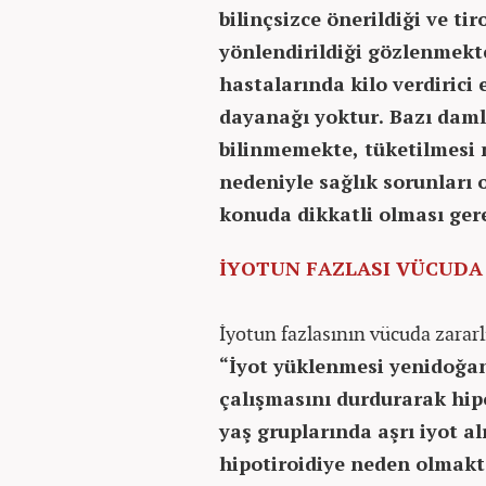
bilinçsizce önerildiği ve ti
yönlendirildiği gözlenmekte
hastalarında kilo verdirici 
dayanağı yoktur. Bazı daml
bilinmemekte, tüketilmesi n
nedeniyle sağlık sorunları 
konuda dikkatli olması ge
İYOTUN FAZLASI VÜCUDA
İyotun fazlasının vücuda zararl
“İyot yüklenmesi yenidoğan
çalışmasını durdurarak hip
yaş gruplarında aşrı iyot al
hipotiroidiye neden olmakta