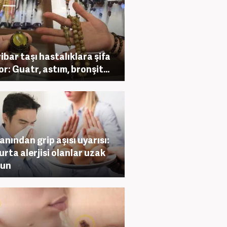
ibar taşı hastalıklara şifa
or: Guatr, astım, bronşit...
nından grip aşısı uyarısı:
rta alerjisi olanlar uzak
sun