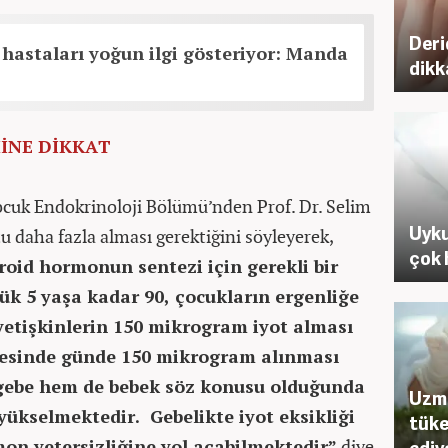
Deri
hastaları yoğun ilgi gösteriyor: Manda
dikk
İNE DİKKAT
cuk Endokrinoloji Bölümü’nden Prof. Dr. Selim
Uyku
u daha fazla alması gerektiğini söyleyerek,
çok 
roid hormonun sentezi için gerekli bir
ük 5 yaşa kadar 90, çocukların ergenliğe
yetişkinlerin 150 mikrogram iyot alması
cesinde günde 150 mikrogram alınması
 gebe hem de bebek söz konusu olduğunda
Uzma
ükselmektedir. Gebelikte iyot eksikliği
tüke
on yetersizliğine yol açabilmektedir”
diye
ediy