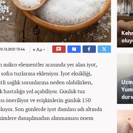
Kehr
oluy
0.12.2021 13:44
en mikro elementler arasında yer alan iyot,
sofra tuzlarına ekleniyor. İyot eksikliği,
Uzma
tli sağlık sorunlarına neden olabilirken,
Yumu
ok hastalığa yol açabiliyor. Günlük tuz
dur
 öneriliyor ve erişkinlerin günlük 150
luyor. Son günlerde iyot damlası adı altında
hekimlere danışılmadan alınmaması önem