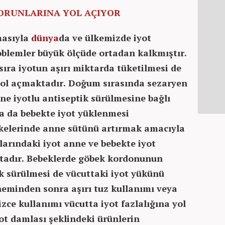
SORUNLARINA YOL AÇIYOR
masıyla
dünya
da ve ülkemizde iyot
oblemler büyük ölçüde ortadan kalkmıştır.
ıra iyotun aşırı miktarda tüketilmesi de
yol açmaktadır. Doğum sırasında sezaryen
ne iyotlu antiseptik sürülmesine bağlı
a da bebekte iyot yüklenmesi
kelerinde anne sütünü artırmak amacıyla
larındaki iyot anne ve bebekte iyot
adır. Bebeklerde göbek kordonunun
ik sürülmesi de vücuttaki iyot yükünü
neminden sonra aşırı tuz kullanımı veya
izce kullanımı vücutta iyot fazlalığına yol
ot damlası şeklindeki ürünlerin