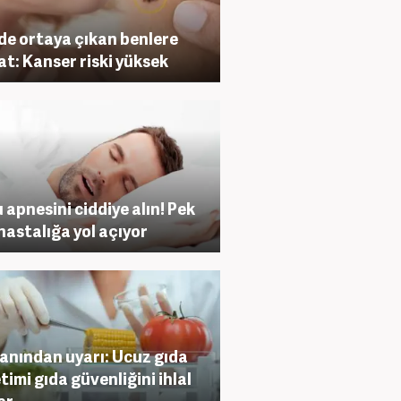
de ortaya çıkan benlere
at: Kanser riski yüksek
 apnesini ciddiye alın! Pek
hastalığa yol açıyor
nından uyarı: Ucuz gıda
timi gıda güvenliğini ihlal
or