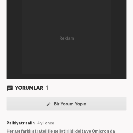
1
YORUMLAR
Bir Yorum Yapın
Psikiyatr salih
4 yıl önce
Her aşı farklı strateji ile geliştirildi delta ve Omicron da