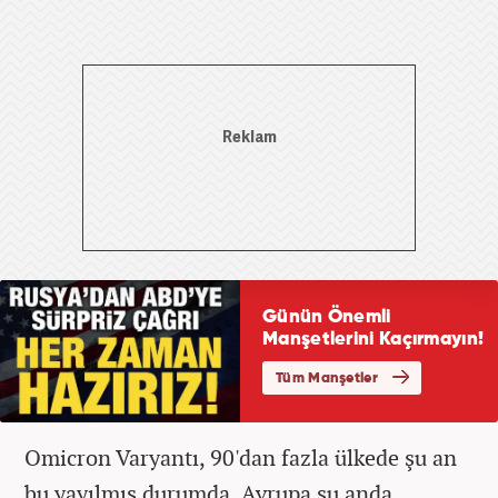
Omicron Varyantı, 90'dan fazla ülkede şu an
bu yayılmış durumda. Avrupa şu anda