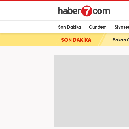
Son Dakika
Gündem
Siyase
SON DAKİKA
Bakan G