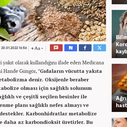
Bili
Koro
20.01.2022 16:56
kayb
 yakıt olarak kullandığını ifade eden Medicana
ni Hande Güngör,
"Gıdaların vücutta yakıta
tabolizma denir. Oksijenle beraber
abolize olması için sağlıklı solunum
ğlıklı ve çeşitli seçilen besinler ile
Ağrı
lenme planı sağlıklı nefes almayı ve
hast
 destekler. Karbonhidratlar metabolize
e daha az karbondioksit üretirler. Bu