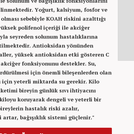
le solunum ve bağışıklık fonksiyonlarını
 bilinmektedir. Yoğurt, kalsiyum, fosfor ve
olması sebebiyle KOAH riskini azalttığı
yüksek polifenol içeriği ile akciğer
yla seyreden solunum hastalıklarına
rtilmektedir. Antioksidan yönünden
aller, yüksek antioksidan etki gösteren C
ı akciğer fonksiyonunu destekler. Su,
rdürülmesi için önemli bileşenlerden olan
çin yeterli miktarda su gerekir. Kilo
ketimi bireyin günlük sıvı ihtiyacını
kiloyu koruyarak dengeli ve yeterli bir
reylerin hastalık riski azalır,
 artar, bağışıklık sistemi güçlenir."