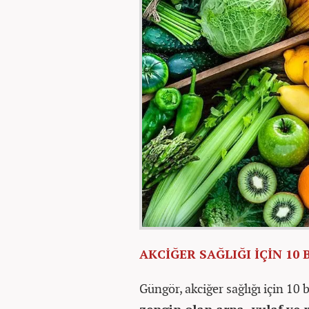
AKCİĞER SAĞLIĞI İÇİN 10 
Güngör, akciğer sağlığı için 10
zengin olan arpa, yulaf ve 