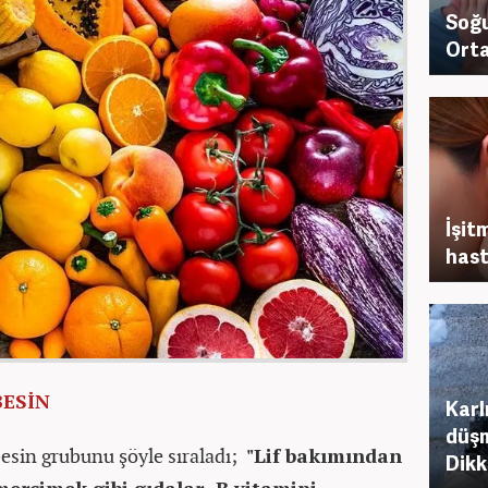
Soğu
Orta
İşit
hast
BESİN
Karl
düşm
 besin grubunu şöyle sıraladı;
"Lif bakımından
Dikk
mercimek gibi gıdalar, B vitamini,