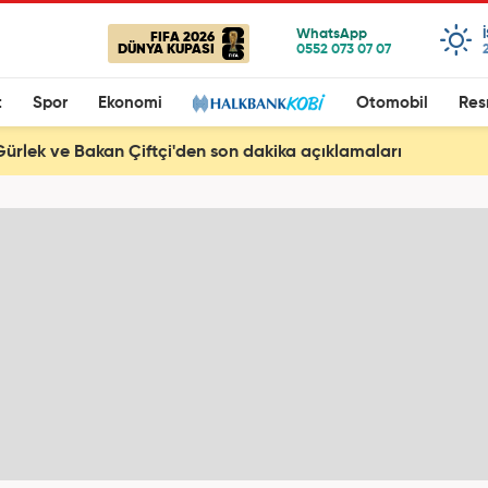
FIFA 2026
DÜNYA KUPASI
t
Spor
Ekonomi
Otomobil
Res
ürlek ve Bakan Çiftçi'den son dakika açıklamaları