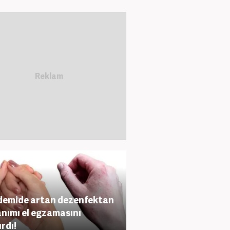
emide artan dezenfektan
anımı el egzamasını
ırdı!