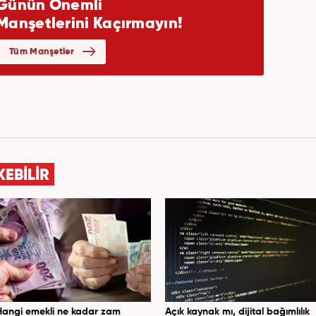
KEBİLİR
Hangi emekli ne kadar zam
Açık kaynak mı, dijital bağımlılık