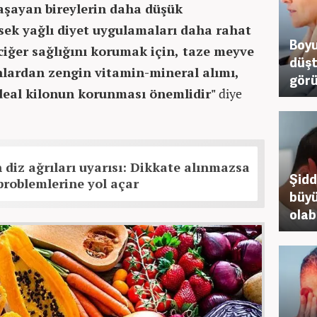
yaşayan bireylerin daha düşük
sek yağlı diyet uygulamaları daha rahat
Boyu
ciğer sağlığını korumak için, taze meyve
düşt
nlardan zengin vitamin-mineral alımı,
görü
 ideal kilonun korunması önemlidir"
diye
iz ağrıları uyarısı: Dikkate alınmazsa
Şidd
 problemlerine yol açar
büyü
olabi