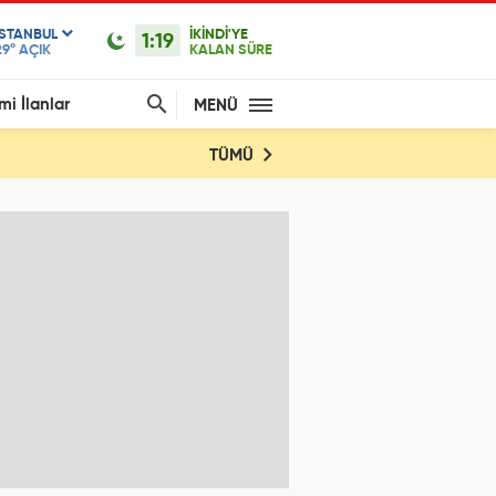
ISTANBUL
İKİNDİ'YE
1:19
29°
AÇIK
KALAN SÜRE
mi İlanlar
MENÜ
TÜMÜ