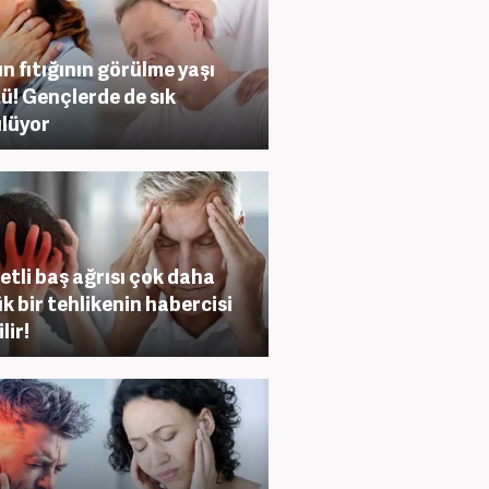
n fıtığının görülme yaşı
ü! Gençlerde de sık
lüyor
etli baş ağrısı çok daha
k bir tehlikenin habercisi
lir!