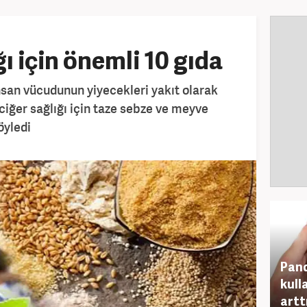
ı için önemli 10 gıda
san vücudunun yiyecekleri yakıt olarak
ciğer sağlığı için taze sebze ve meyve
öyledi
Pand
kull
artt