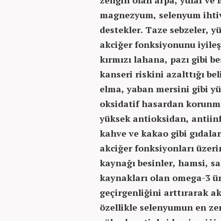
magnezyum, selenyum ihtiva
destekler. Taze sebzeler, yü
akciğer fonksiyonunu iyileş
kırmızı lahana, pazı gibi 
kanseri riskini azalttığı be
elma, yaban mersini gibi yü
oksidatif hasardan korunma
yüksek antioksidan, antiinfl
kahve ve kakao gibi gıdala
akciğer fonksiyonları üzer
kaynağı besinler, hamsi, sa
kaynakları olan omega-3 ün
geçirgenliğini arttırarak a
özellikle selenyumun en ze