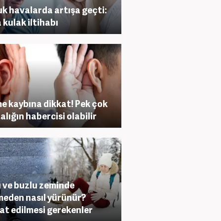
k havalarda artışa geçti:
 kulak iltihabı
me kaybına dikkat! Pek çok
alığın habercisi olabilir
ı ve buzlu zeminde
eden nasıl yürünür?
at edilmesi gerekenler