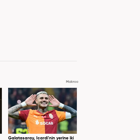
Makroo
Galatasaray, Icardi'nin yerine iki