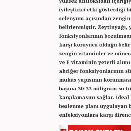
yüksek antioksidan içeriğiy
iyileştirici etki gösterdiği
selenyum açısından zengin 
belirlenmiştir. Zeytinyağı, 
fonksiyonlarının bozulması
karşı koruyucu olduğu beli
zengin vitaminler ve miner
ve E vitaminin yeterli alım
akciğer fonksiyonlarının sü
mukus yapısının korunması i
başına 30-33 miligram su tü
karşılamasını sağlar. İdeal 
beslenme planı uygulayan bi
enfeksiyonlara karşı direnci