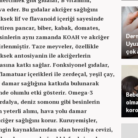
 eder. Bu gıdalar akciğer sağlığını
ksek lif ve flavanoid içeriği sayesinde
tiren pancar, biber, kabak, domates,
Derm
besinlerin aynı zamanda KOAH ve akciğer
Uyuz
lirlenmiştir. Taze meyveler, özellikle
çok 
ksek antosiyanin ile akciğerlerin
sına katkı sağlar. Fonksiyonel gıdalar,
amatuar içerikleri ile zerdeçal, yeşil çay,
r damar sağlığına katkıda bulunarak
inde olumlu etki gösterir. Omega-3
Bebe
rdalya, deniz somonu gibi besinlerin
olma
koro
 yeterli alımı, hava yolu damar
kciğer sağlığını korur. Kuruyemişler,
ngin kaynaklarından olan brezilya cevizi,