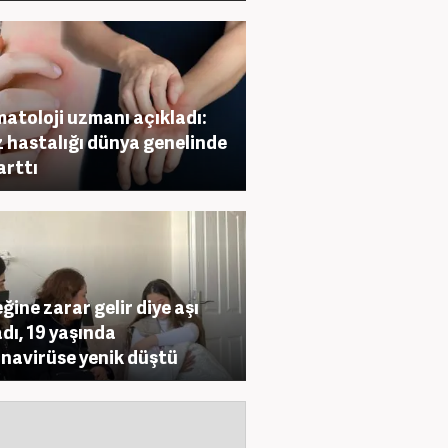
atoloji uzmanı açıkladı:
 hastalığı dünya genelinde
arttı
ğine zarar gelir diye aşı
dı, 19 yaşında
navirüse yenik düştü