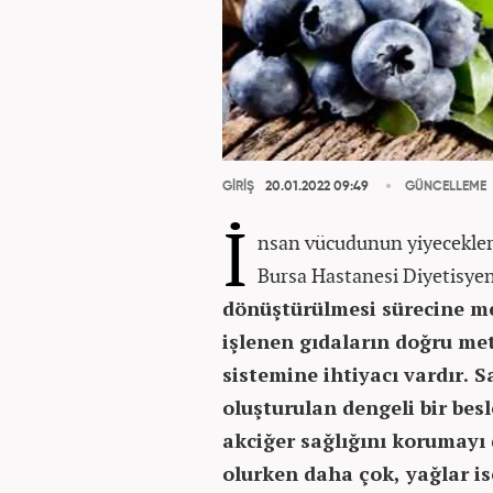
GİRİŞ
20.01.2022 09:49
GÜNCELLEME
İ
nsan vücudunun yiyecekleri
Bursa Hastanesi Diyetisye
dönüştürülmesi sürecine me
işlenen gıdaların doğru met
sistemine ihtiyacı vardır. Sa
oluşturulan dengeli bir bes
akciğer sağlığını korumayı
olurken daha çok, yağlar is