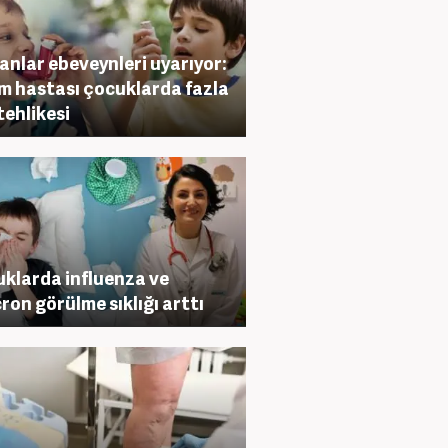
nlar ebeveynleri uyarıyor:
m hastası çocuklarda fazla
tehlikesi
klarda influenza ve
ron görülme sıklığı arttı