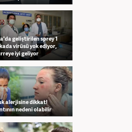
a'da geliştirilen sprey 1
kada virüsü yok ediyor,
rreye iyi geliyor
k alerjisine dikkat!
ntının nedeni olabilir