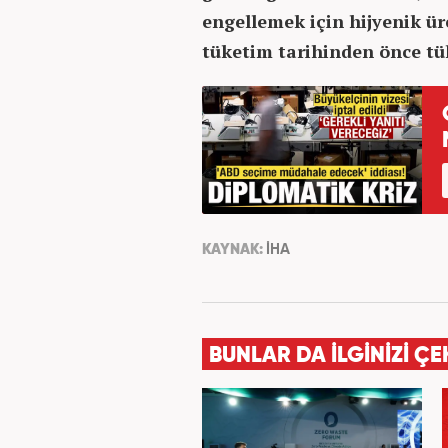
engellemek için hijyenik ü
tüketim tarihinden önce t
KAYNAK:
İHA
BUNLAR DA İLGİNİZİ ÇE