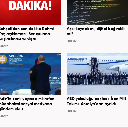
Bahçeli'den son dakika Rahmi
Açık kaynak mı, dijital bağımlılık
Koç açıklaması: Soruşturma
mı?
başlatılması yanlıştır
Haber7
aber7
Putin'in canlı yayında mikrofon
ABD yolculuğu başladı! İran Milli
müdahalesi sosyal medyada
Takımı, Antalya'dan ayrıldı
gündem oldu
Haber7
aber7