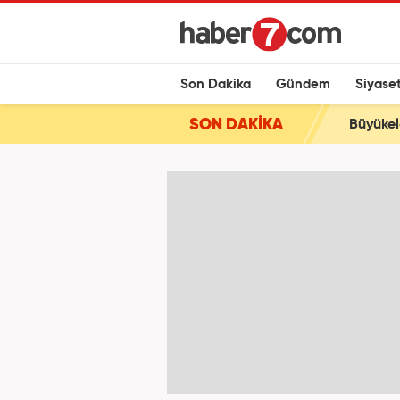
Son Dakika
Gündem
Siyase
SON DAKİKA
Büyükel