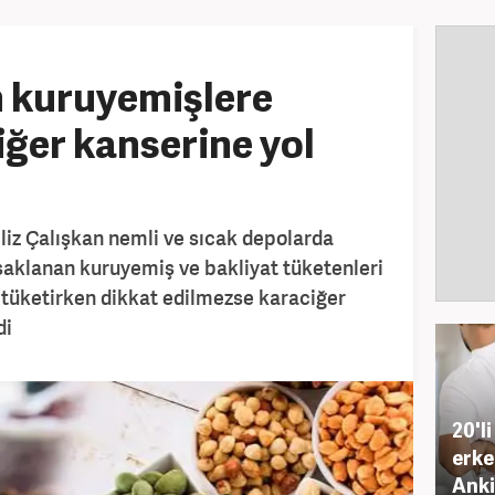
n kuruyemişlere
iğer kanserine yol
iliz Çalışkan nemli ve sıcak depolarda
saklanan kuruyemiş ve bakliyat tüketenleri
i tüketirken dikkat edilmezse karaciğer
di
20'l
erke
Anki