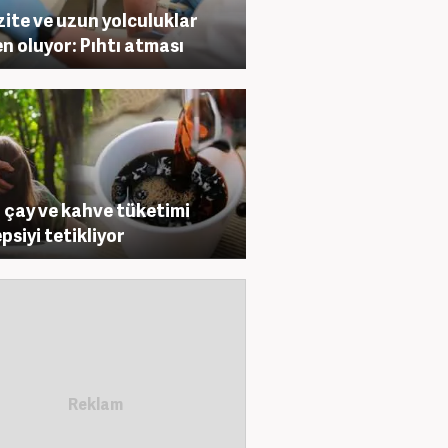
ite ve uzun yolculuklar
n oluyor: Pıhtı atması
ı çay ve kahve tüketimi
epsiyi tetikliyor