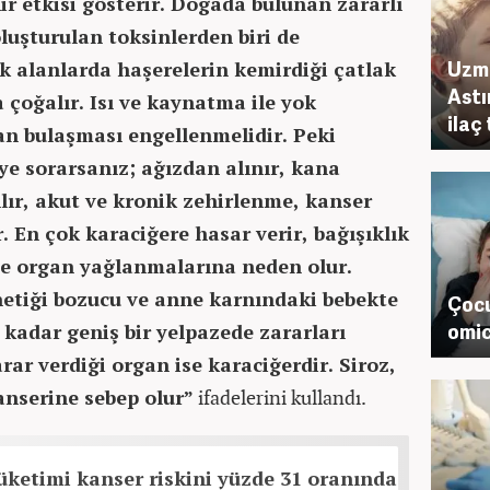
ir etkisi gösterir. Doğada bulunan zararlı
luşturulan toksinlerden biri de
Uzma
ak alanlarda haşerelerin kemirdiği çatlak
Astı
 çoğalır. Isı ve kaynatma ile yok
ilaç 
an bulaşması engellenmelidir. Peki
iye sorarsanız; ağızdan alınır, kana
lır, akut ve kronik zehirlenme, kanser
r. En çok karaciğere hasar verir, bağışıklık
kle organ yağlanmalarına neden olur.
netiği bozucu ve anne karnındaki bebekte
Çocu
omic
kadar geniş bir yelpazede zararları
rar verdiği organ ise karaciğerdir. Siroz,
kanserine sebep olur”
ifadelerini kullandı.
üketimi kanser riskini yüzde 31 oranında