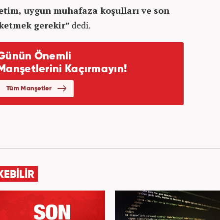
retim, uygun muhafaza koşulları ve son
üketmek gerekir”
dedi.
KEBİLİR