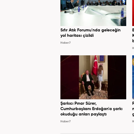
Sıfır Atık Forumu'nda geleceğin
yol haritası çizildi
Haber7
H
Şarkıcı Pınar Sürer,
Cumhurbaşkanı Erdoğan'a şarkı
okuduğu anları paylaştı
Haber7
H