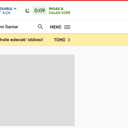
STANBUL
İMSAK'A
0:09
°
AÇIK
KALAN SÜRE
mi İlanlar
MENÜ
hale edecek' iddiası!
TÜMÜ