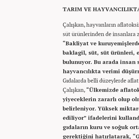
TARIM VE HAYVANCILIKT
Çalışkan, hayvanların aflatoks
süt ürünlerinden de insanlara ze
“Bakliyat ve kuruyemişlerden
baklagil, süt, süt ürünleri,
bulunuyor. Bu arada insan s
hayvancılıkta verimi düşü
Gıdalarda belli düzeylerde afla
Çalışkan,
“Ülkemizde aflatok
yiyeceklerin zararlı olup o
belirleniyor. Yüksek miktar
ediliyor” ifadelerini kullan
gıdaların kuru ve soğuk o
gerektiğini hatırlatarak, “