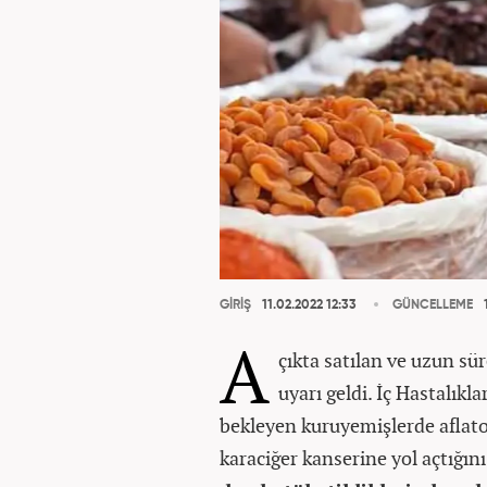
GİRİŞ
11.02.2022 12:33
GÜNCELLEME
1
A
çıkta satılan ve uzun s
uyarı geldi. İç Hastalıkl
bekleyen kuruyemişlerde aflat
karaciğer kanserine yol açtığını