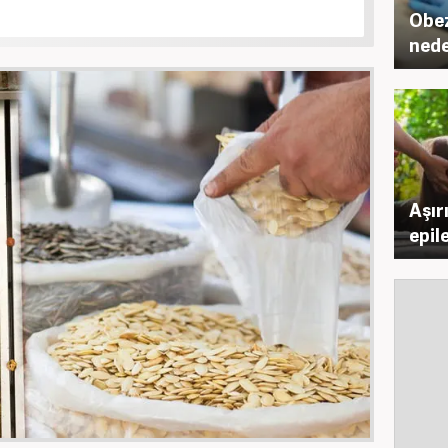
Obez
nede
Aşır
epil