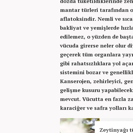
dozda tüketildiklerinde zeh
mantar türleri tarafından o
aflatoksindir. Nemli ve sıc
bakliyat ve yemişlerde hızla
edilemez, o yüzden de başt
vücuda girerse neler olur d
geçerek tüm organlara yayı
gibi rahatsızlıklara yol aça
sistemini bozar ve genelli
Kanserojen, zehirleyici, ge
gelişme kusuru yapabilecek 
mevcut. Vücutta en fazla za
karaciğer ve safra yolları 
Zeytinyağı t