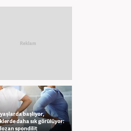
i yaşlarda başlıyor,
klerde daha sık görülüyor:
lozan spondilit