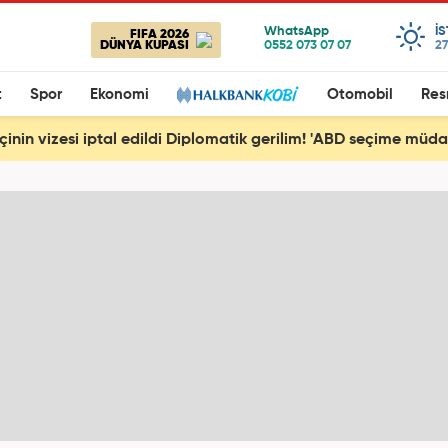
I
FIFA 2026
DÜNYA KUPASI
27
t
Spor
Ekonomi
Otomobil
Res
çinin vizesi iptal edildi Diplomatik gerilim! 'ABD seçime müda