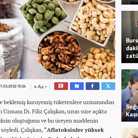
Burs
daki
zatü
1.02.2022 15:24
üre beklemiş kuruyemiş tüketenlere uzmanından
Soğu
arı Uzmanı Dr. Filiz Çalışkan, uzun süre açıkta
Kaşı
oksin oluştuğunu ve bu üreyen maddenin
 söyledi. Çalışkan,
“Aflatoksinler yüksek