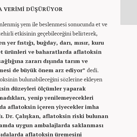
A VERİMİ DÜŞÜRÜYOR
inlenmiş yem ile beslenmesi sonucunda et ve
hirli etkisinin geçebileceğini belirterek,
 yer fıstığı, buğday, darı, mısır, kuru
 et ürünleri ve baharatlarda aflatoksin
ağlığına zararı dışında tarım ve
rmesi de büyük önem arz ediyor”
dedi.
toksinin bulunabileceğini sözlerine ekleyen
sin düzeyleri ölçümler yaparak
lmadıkları, yenip yenilemeyecekleri
da aflatoksin içeren yiyecekler imha
dı. Dr. Çalışkan, aflatoksin riski bulunan
rtamda uygun ambalajlarda saklanması
Gıdalarda aflatoksin üremesini