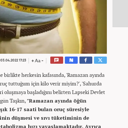
03.04.2022 17:23
e birlikte herkesin kafasında, 'Ramazan ayında
ruç tuttuğum için kilo verir miyim?', 'Sahurda
eri oluşmaya başladığını belirten Lapseki Devlet
zgün Taşkın,
"Ramazan ayında öğün
şık 16-17 saati bulan oruç süresiyle
jinin düşmesi ve sıvı tüketiminin de
tabolizma hızı yavaşlamaktadır. Ayrıca