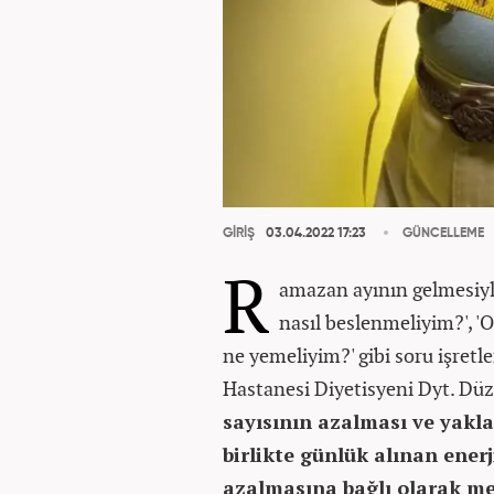
GİRİŞ
03.04.2022 17:23
GÜNCELLEME
R
amazan ayının gelmesiyl
nasıl beslenmeliyim?', 'O
ne yemeliyim?' gibi soru işretl
Hastanesi Diyetisyeni Dyt. Dü
sayısının azalması ve yakla
birlikte günlük alınan ener
azalmasına bağlı olarak me