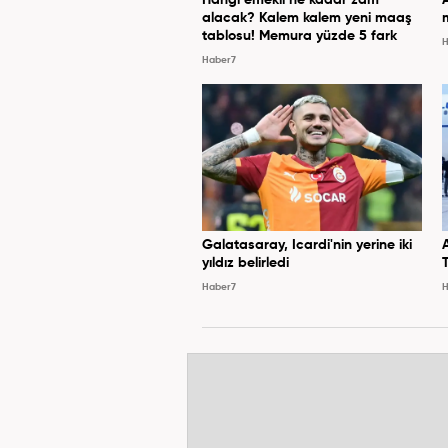
alacak? Kalem kalem yeni maaş
tablosu! Memura yüzde 5 fark
H
Haber7
Galatasaray, Icardi'nin yerine iki
yıldız belirledi
Haber7
H