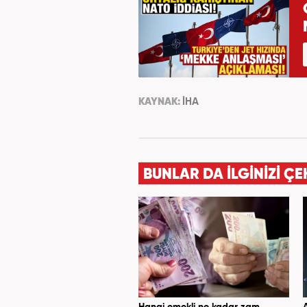
KAYNAK:
İHA
BUNLAR DA İLGİNİZİ ÇE
Hangi emekli ne kadar zam