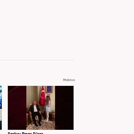
Makroo
Şarkıcı Pınar Sürer,