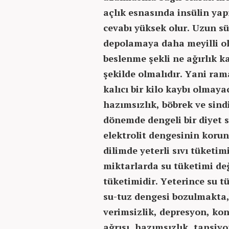
açlık esnasında insülin yap
cevabı yüksek olur. Uzun s
depolamaya daha meyilli o
beslenme şekli ne ağırlık k
şekilde olmalıdır. Yani ram
kalıcı bir kilo kaybı olmaya
hazımsızlık, böbrek ve sind
dönemde dengeli bir diyet s
elektrolit dengesinin korun
dilimde yeterli sıvı tüketi
miktarlarda su tüketimi deği
tüketimidir. Yeterince su t
su-tuz dengesi bozulmakta, 
verimsizlik, depresyon, k
ağrısı, hazımsızlık, tansiy