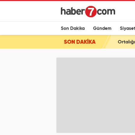
Son Dakika
Gündem
Siyase
SON DAKİKA
Ortalığ