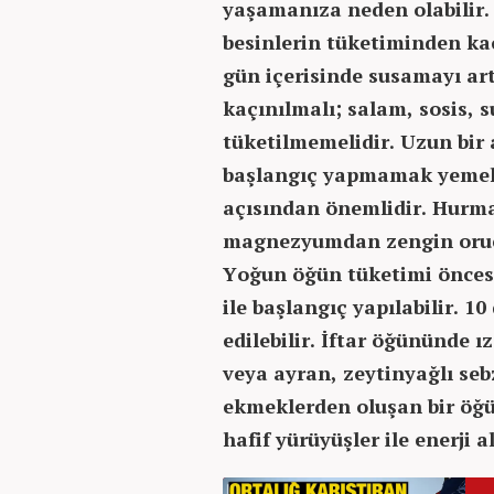
yaşamanıza neden olabilir.
besinlerin tüketiminden kaç
gün içerisinde susamayı ar
kaçınılmalı; salam, sosis, s
tüketilmemelidir. Uzun bir a
başlangıç yapmamak yemek
açısından önemlidir. Hurm
magnezyumdan zengin orucu
Yoğun öğün tüketimi öncesi
ile başlangıç yapılabilir. 
edilebilir. İftar öğününde ı
veya ayran, zeytinyağlı seb
ekmeklerden oluşan bir öğün
hafif yürüyüşler ile enerji 