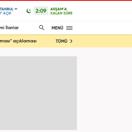
STANBUL
AKŞAM'A
2:09
0°
AÇIK
KALAN SÜRE
mi İlanlar
MENÜ
şması" açıklaması
TÜMÜ