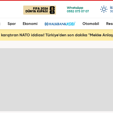
I
FIFA 2026
DÜNYA KUPASI
3
t
Spor
Ekonomi
Otomobil
Res
ı karıştıran NATO iddiası! Türkiye'den son dakika "Mekke Anla