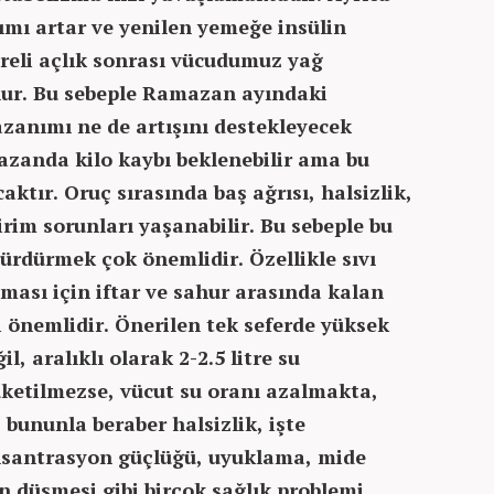
ımı artar ve yenilen yemeğe insülin
üreli açlık sonrası vücudumuz yağ
lur. Bu sebeple Ramazan ayındaki
azanımı ne de artışını destekleyecek
azanda kilo kaybı beklenebilir ama bu
caktır. Oruç sırasında baş ağrısı, halsizlik,
irim sorunları yaşanabilir. Bu sebeple bu
ürdürmek çok önemlidir. Özellikle sıvı
ması için iftar ve sahur arasında kalan
mi önemlidir. Önerilen tek seferde yüksek
l, aralıklı olarak 2-2.5 litre su
üketilmezse, vücut su oranı azalmakta,
bununla beraber halsizlik, işte
onsantrasyon güçlüğü, uyuklama, mide
on düşmesi gibi birçok sağlık problemi