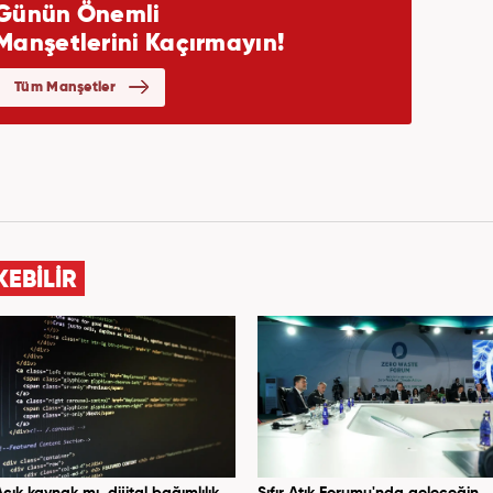
KEBİLİR
Açık kaynak mı, dijital bağımlılık
Sıfır Atık Forumu'nda geleceğin