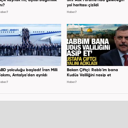
mı?
yol haritası çizildi
aber7
Haber7
ABD yolculuğu başladı! İran Milli
Bakan Çiftçi: Rabb'im bana
Takımı, Antalya'dan ayrıldı
Kudüs Valiliğini nasip et
aber7
Haber7