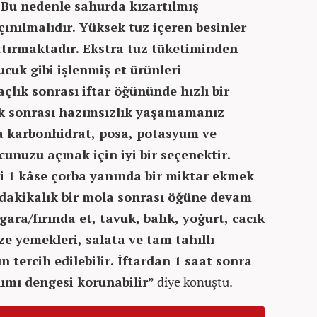
 Bu nedenle sahurda kızartılmış
ınılmalıdır. Yüksek tuz içeren besinler
ttırmaktadır. Ekstra tuz tüketiminden
ucuk gibi işlenmiş et ürünleri
çlık sonrası iftar öğününde hızlı bir
 sonrası hazımsızlık yaşamamanız
a karbonhidrat, posa, potasyum ve
nuzu açmak için iyi bir seçenektir.
 1 kâse çorba yanında bir miktar ekmek
10 dakikalık bir mola sonrası öğüne devam
zgara/fırında et, tavuk, balık, yoğurt, cacık
ze yemekleri, salata ve tam tahıllı
 tercih edilebilir. İftardan 1 saat sonra
alımı dengesi korunabilir”
diye konuştu.