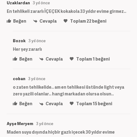
Uzaklardan
3 yıl önce
En tehlikeli zararlı İÇEÇEK kokakola 33 yıldır evime girmez..
Beğen
Cevapla
Toplam
22
beğeni
Bozok
3 yıl önce
Her şey zararlı
Beğen
Cevapla
Toplam
1
beğeni
coban
3 yıl önce
o zaten tehlikelide.. am en tehlikesi üstünde light veya
zero yazili olanlar.. hangi markadan olursa olsun..
Beğen
Cevapla
Toplam
15
beğeni
Ayşe Meryem
3 yıl önce
Maden suyu dışında hiçbir gazlı içecek 30 yıldır evime