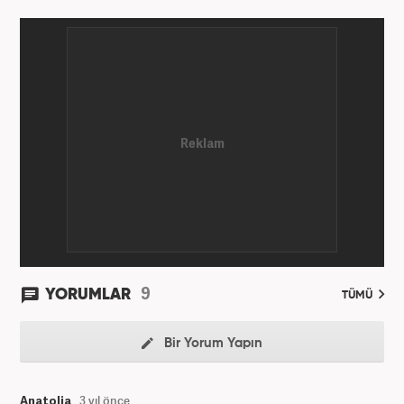
Sistemlerinden derece ile mezun oldu. Ardından
Üsküdar Üniversitesi Sosyal Bilimler Enstitüsü
Medya ve Kültürel Çalışmaları bölümünde tam
burslu olarak tezli yüksek lisansını yaptı.
Üniversiteye devam ettiği yıllarda çeşitli kurs ve
eğitimlerde lisans aldı. 2017'den 2022'ye kadar bir
STK'da sosyal medya yöneticiliği görevini üstlendi.
Günümüzde, haber7.com'da haber editörü olarak
görev yapmaktadır.
9
YORUMLAR
TÜMÜ
Bir Yorum Yapın
Anatolia
3 yıl önce