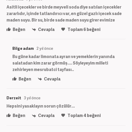
Asitli içecekler ve birde meyveli soda diye satılan içecekler
zararlıdır, içinde tatlandırıcı var, en güzel gazlı içecek sade
maden suyu. Bir su, birde sade maden suyu girer evimize
Beğen
Cevapla
Toplam
6
beğeni
Bilge adam
2 yıl önce
Bu güne kadar limonata ayran ve yemeklerin yanında
salatadan kim zarar görmüş.... Söyleyeyim milleti
zehirleyen mesrubatci tayfası..
Beğen
Cevapla
Derzeit
3 yıl önce
Hepsini yasaklayın sorun çözülür...
Beğen
Cevapla
Toplam
4
beğeni