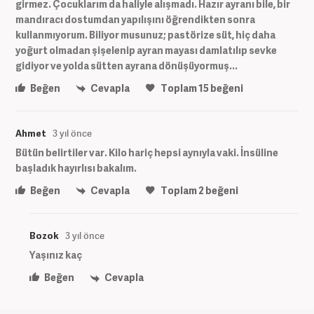
girmez. Çocuklarım da haliyle alışmadı. Hazır ayranı bile, bir
mandıracı dostumdan yapılışını öğrendikten sonra
kullanmıyorum. Biliyor musunuz; pastörize süt, hiç daha
yoğurt olmadan şişelenip ayran mayası damlatılıp sevke
gidiyor ve yolda sütten ayrana dönüşüyormuş...
Beğen
Cevapla
Toplam
15
beğeni
Ahmet
3 yıl önce
Bütün belirtiler var. Kilo hariç hepsi aynıyla vaki. İnsüline
başladık hayırlısı bakalım.
Beğen
Cevapla
Toplam
2
beğeni
Bozok
3 yıl önce
Yaşınız kaç
Beğen
Cevapla