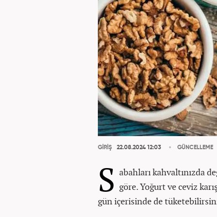
GİRİŞ
22.08.2024 12:03
GÜNCELLEME
S
abahları kahvaltınızda değ
göre. Yoğurt ve ceviz kar
gün içerisinde de tüketebilirsin