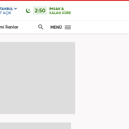
STANBUL
İMSAK'A
2:50
0°
AÇIK
KALAN SÜRE
mi İlanlar
MENÜ