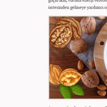
güçlü ikili, vücuda enerji verer
üstesinden gelmeye yardımcı o