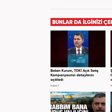
Sistemlerinden derece ile
Bilimler Enstitüsü Medya ve
tezli yüksek lisansını yap
eğitimlerde lisans al
BUNLAR DA İLGİNİZİ ÇE
yöneticiliği görevini üstle
Bakan Kurum, TOKİ Açık Satış
Kampanyasının detaylarını
açıkladı
Haber7
H