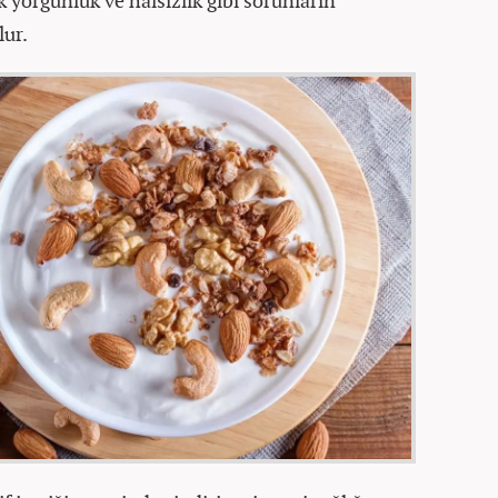
ek yorgunluk ve halsizlik gibi sorunların
lur.