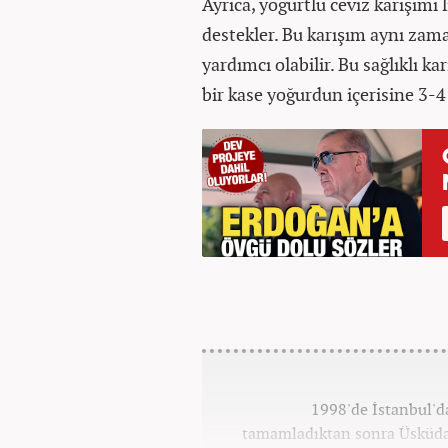
Ayrıca, yoğurtlu ceviz karışımı l
destekler. Bu karışım aynı zama
yardımcı olabilir. Bu sağlıklı 
bir kase yoğurdun içerisine 3-4 
1998'de İstanbul'd
tamamladıktan sonra Üsküdar 