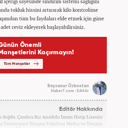
if içeriği sayesinde sindirim sistemi sağlığını
nda tokluk hissini artırarak kilo kontrolüne
karışımdan tüm bu faydaları elde etmek için güne
adet ceviz ekleyerek başlayabilirsiniz.
Beyzanur Özbostan
Haber7.com - Editör
Editör Hakkında
a doğdu. Çamlıca Kız Anadolu İmam Hatip Lisesini
Üniversitesi İletişim Fakültesi Medya ve İletişim