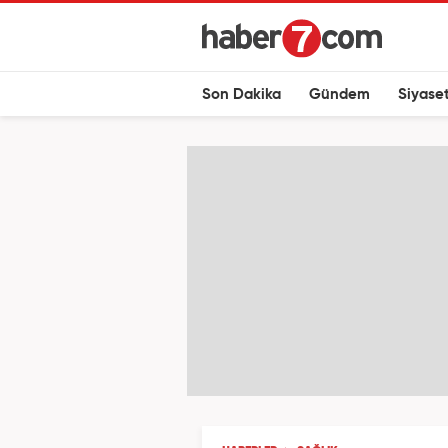
Son Dakika
Gündem
Siyase