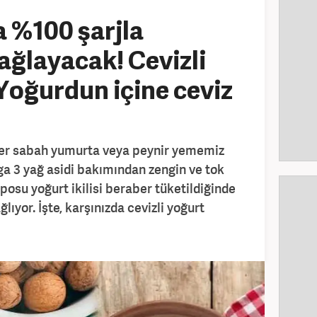
a %100 şarjla
ağlayacak! Cevizli
 Yoğurdun içine ceviz
her sabah yumurta veya peynir yememiz
a 3 yağ asidi bakımından zengin ve tok
posu yoğurt ikilisi beraber tüketildiğinde
ğlıyor. İşte, karşınızda cevizli yoğurt