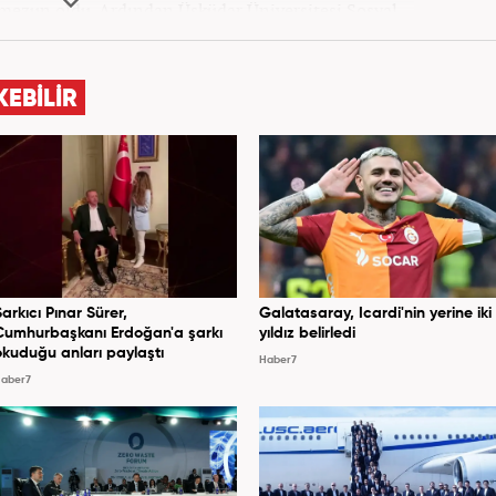
 mezun oldu. Ardından Üsküdar Üniversitesi Sosyal
 Kültürel Çalışmaları bölümünde tam burslu olarak
tı. Üniversiteye devam ettiği yıllarda çeşitli kurs ve
dı. 2017'den 2022'ye kadar bir STK'da sosyal medya
KEBİLİR
ndi. Günümüzde, haber7.com'da haber editörü olarak
görev yapmaktadır.
Şarkıcı Pınar Sürer,
Galatasaray, Icardi'nin yerine iki
Cumhurbaşkanı Erdoğan'a şarkı
yıldız belirledi
okuduğu anları paylaştı
Haber7
aber7