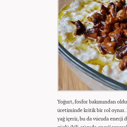
Yoğurt, fosfor bakımından olduk
üretiminde kritik bir rol oynar
yağ içerir, bu da vücuda enerji