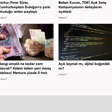
Şarkıcı Pınar Sürer,
Bakan Kurum, TOKİ Açık Satış
Cumhurbaşkanı Erdoğan'a şarkı
Kampanyasının detaylarını
okuduğu anları paylaştı
açıkladı
aber7
Haber7
Hangi emekli ne kadar zam
Açık kaynak mı, dijital bağımlılık
alacak? Kalem kalem yeni maaş
mı?
tablosu! Memura yüzde 5 fark
Haber7
aber7