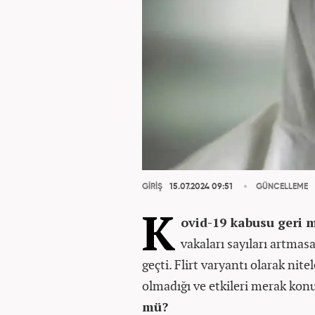
GİRİŞ
15.07.2024 09:51
GÜNCELLEME
K
ovid-19 kabusu geri 
vakaları sayıları artmas
geçti. Flirt varyantı olarak nite
olmadığı ve etkileri merak konu
mü?