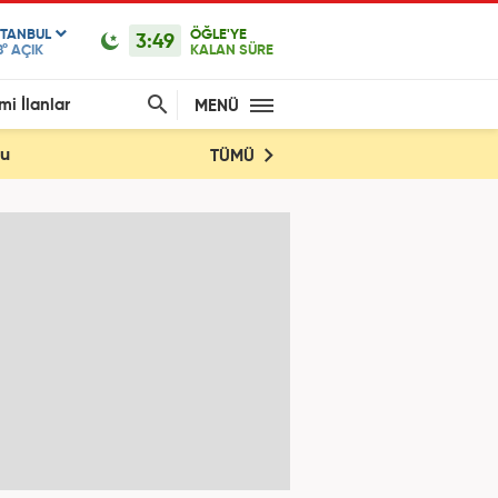
STANBUL
ÖĞLE'YE
3:49
8°
AÇIK
KALAN SÜRE
mi İlanlar
MENÜ
du
TÜMÜ