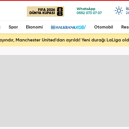
I
FIFA 2026
DÜNYA KUPASI
2
t
Spor
Ekonomi
Otomobil
Res
ayındır, Manchester United'dan ayrıldı! Yeni durağı LaLiga ol