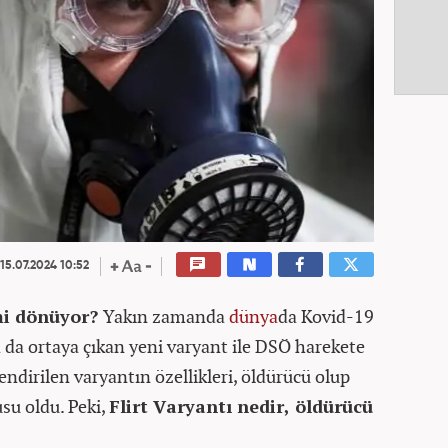
15.07.2024 10:52
mi dönüyor?
Yakın zamanda
dünya
da Kovid-19
a da ortaya çıkan yeni varyant ile DSÖ harekete
lendirilen varyantın özellikleri, öldürücü olup
su oldu. Peki,
Flirt Varyantı nedir, öldürücü