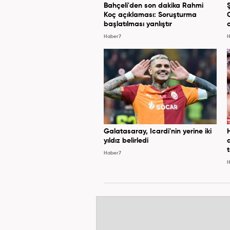
Bahçeli'den son dakika Rahmi
Koç açıklaması: Soruşturma
başlatılması yanlıştır
Haber7
H
Galatasaray, Icardi'nin yerine iki
yıldız belirledi
Haber7
H