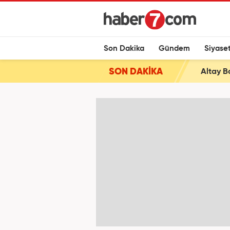
Son Dakika
Gündem
Siyase
SON DAKİKA
Altay B