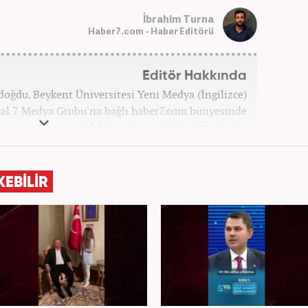
İbrahim Turna
Haber7.com - Haber Editörü
Editör Hakkında
doğdu. Beykent Üniversitesi Yeni Medya (İngilizce)
l 7 Medya Grubu'na bağlı haber7.com bünyesinde
mesleki hayatına devam etmektedir.
KEBİLİR