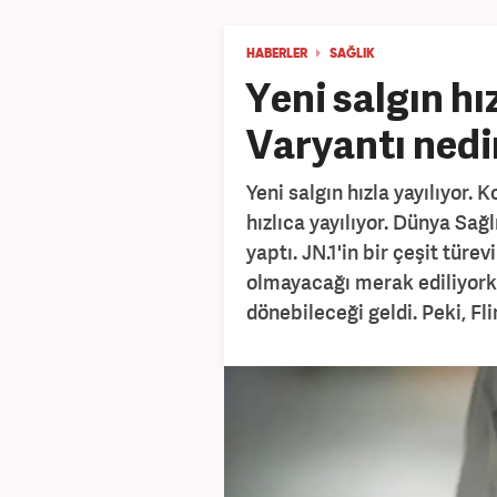
HABERLER
SAĞLIK
Yeni salgın hız
Varyantı nedi
Yeni salgın hızla yayılıyor. 
hızlıca yayılıyor. Dünya Sa
yaptı. JN.1'in bir çeşit türe
olmayacağı merak ediliyork
dönebileceği geldi. Peki, Fl