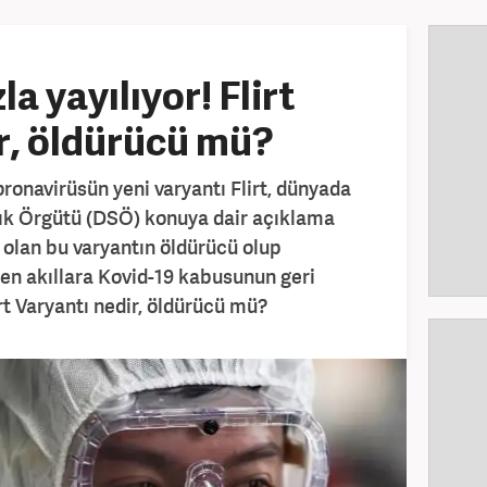
la yayılıyor! Flirt
r, öldürücü mü?
Koronavirüsün yeni varyantı Flirt, dünyada
ğlık Örgütü (DSÖ) konuya dair açıklama
vi olan bu varyantın öldürücü olup
en akıllara Kovid-19 kabusunun geri
irt Varyantı nedir, öldürücü mü?