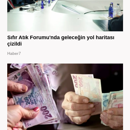
Sıfır Atık Forumu'nda geleceğin yol haritası
çizildi
Haber7