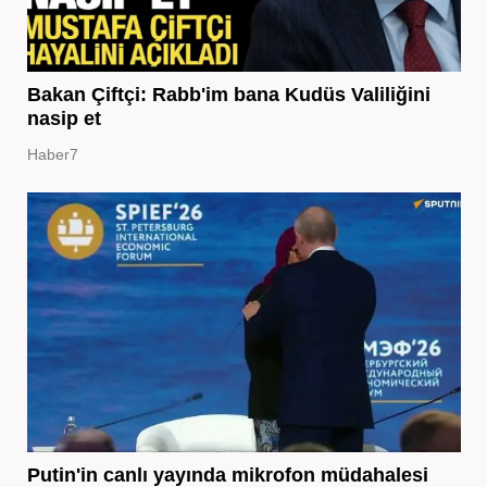
Bakan Çiftçi: Rabb'im bana Kudüs Valiliğini
nasip et
Haber7
Putin'in canlı yayında mikrofon müdahalesi