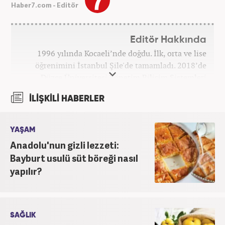
Haber7.com - Editör
Editör Hakkında
1996 yılında Kocaeli’nde doğdu. İlk, orta ve lise
öğrenimini İstanbul Şile'de tamamladı. 2018’de
Düzce Üniversitesi Yönetim Bilişim Sistemleri
bölümünden mezun oldu. Kanal7 Medya Grubu’na
İLİŞKİLİ HABERLER
bağlı Haber7.com bünyesinde ‘SEO Editörü’
unvanıyla görev yapmaktadır.
YAŞAM
Anadolu'nun gizli lezzeti:
Bayburt usulü süt böreği nasıl
yapılır?
SAĞLIK