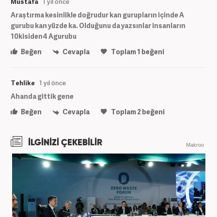
Mustafa
1 yıl önce
Araştırma kesinlikle doğrudur kan gurupların içinde A
gurubu kan yüzde ka. Olduğunu da yazsınlar insanların
10kisiden4 Agurubu
Beğen
Cevapla
Toplam
1
beğeni
Tehlike
1 yıl önce
Ahanda gittik gene
Beğen
Cevapla
Toplam
2
beğeni
İLGİNİZİ ÇEKEBİLİR
Makroo