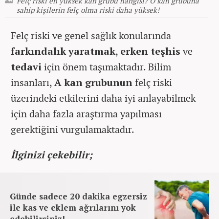
Felç riski en yüksek kan grubu hangisi? O kan grubuna
sahip kişilerin felç olma riski daha yüksek!
Felç riski ve genel sağlık konularında
farkındalık yaratmak
,
erken teşhis
ve
tedavi
için önem taşımaktadır. Bilim
insanları,
A kan grubunun
felç riski
üzerindeki etkilerini daha iyi anlayabilmek
için daha fazla araştırma yapılması
gerektiğini vurgulamaktadır.
İlginizi çekebilir;
Günde sadece 20 dakika egzersiz
ile kas ve eklem ağrılarını yok
edebilirsiniz!