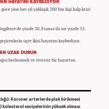
NDEN HAYATINI KAYBEDİYOR
öre yine her yıl yaklaşık 200 bin kişi kalp krizi
ngiltere'de yüzde 30, Fransa'da ise yüzde 33.
 geçirenlerin üçte ikisi hayatını kaybediyor.
TEN UZAK DURUN
ğru beslenmek ve stressiz bir hayattan
ığı): Koroner arterlerde plak birikmesi
 kolesterol seviyelerinin yüksek olması