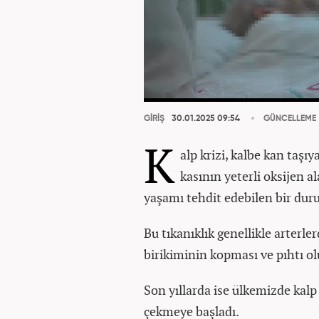
GİRİŞ
30.01.2025 09:54
GÜNCELLEME
K
alp krizi, kalbe kan taşı
kasının yeterli oksijen 
yaşamı tehdit edebilen bir dur
Bu tıkanıklık genellikle arterle
birikiminin kopması ve pıhtı ol
Son yıllarda ise ülkemizde kalp
çekmeye başladı.