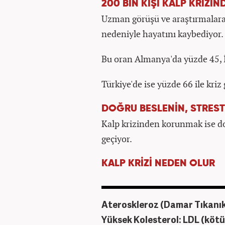
200 BİN KİŞİ KALP KRİZİ
Uzman görüşü ve araştırmalara g
nedeniyle hayatını kaybediyor.
Bu oran Almanya'da yüzde 45, İ
Türkiye'de ise yüzde 66 ile kriz
DOĞRU BESLENİN, STRES
Kalp krizinden korunmak ise do
geçiyor.
KALP KRİZİ NEDEN OLUR
Ateroskleroz (Damar Tıkanıkl
Yüksek Kolesterol: LDL (kötü)