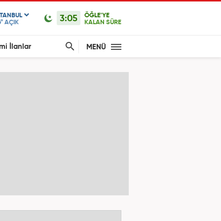
STANBUL
ÖĞLE'YE
3:05
°
AÇIK
KALAN SÜRE
mi İlanlar
MENÜ