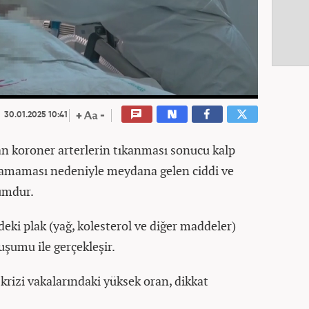
30.01.2025 10:41
yan koroner arterlerin tıkanması sonucu kalp
alamaması nedeniyle meydana gelen ciddi ve
umdur.
rdeki plak (yağ, kolesterol ve diğer maddeler)
uşumu ile gerçekleşir.
 krizi vakalarındaki yüksek oran, dikkat