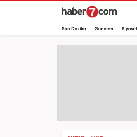
Son Dakika
Gündem
Siyase