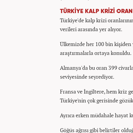
TÜRKİYE KALP KRİZİ ORAN
Türkiye'de kalp krizi oranların
verileri arasında yer alıyor.
Ülkemizde her 100 bin kişiden y
araştırmalarla ortaya konuldu.
Almanya'da bu oran 399 civarla
seviyesinde seyrediyor.
Fransa ve İngiltere, hem kriz 
Türkiye'nin çok gerisinde gözü
Ayrıca erken müdahale hayat ku
Göğüs ağrısı gibi belirtiler old