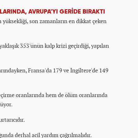
LARINDA, AVRUPA'YI GERİDE BIRAKTI
ın yüksekliği, son zamanların en dikkat çeken
aklaşık 353'ünün kalp krizi geçirdiği, yapılan
rındayken, Fransa'da 179 ve İngiltere'de 149
geçirme oranlarında hem de ölüm oranlarında
küyor.
rtarıcıdır.
uğunda derhal acil yardım çağrılmalıdır.