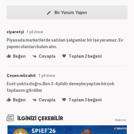
Bir Yorum Yapın
ziyaretçi
1 yıl önce
Piyasada marketlerde satılan şalgamlar bir işe yaramaz. Ev
yapımı olanları bulun alın.
Beğen
Cevapla
Toplam
2
beğeni
Çeçen mücahit
1 yıl önce
Evet çokta doğru.Ben 3-4yildir deneyim yaptım birçok
faydasını gördüm
Beğen
Cevapla
Toplam
3
beğeni
İLGİNİZİ ÇEKEBİLİR
Makroo