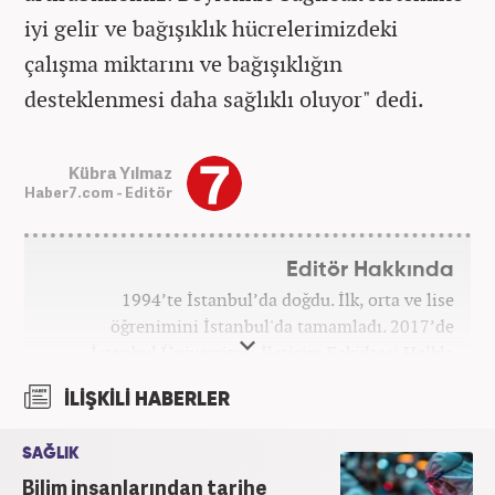
iyi gelir ve bağışıklık hücrelerimizdeki
çalışma miktarını ve bağışıklığın
desteklenmesi daha sağlıklı oluyor" dedi.
Kübra Yılmaz
Haber7.com - Editör
Editör Hakkında
1994’te İstanbul’da doğdu. İlk, orta ve lise
öğrenimini İstanbul'da tamamladı. 2017’de
İstanbul Üniversitesi İletişim Fakültesi Halkla
İlişkiler ve Tanıtım bölümünden mezun oldu.
İLİŞKİLİ HABERLER
2017’den beri Kanal7 Medya Grubu’na bağlı
Haber7.com bünyesinde mesleki hayatına devam
SAĞLIK
etmektedir.
Bilim insanlarından tarihe