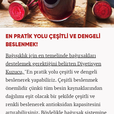
EN PRATİK YOLU ÇEŞİTLİ VE DENGELİ
BESLENMEK!
Bağışıklık için en temelinde bağırsakları
destelemek gerektiğini belirten Diyetisyen
Kuzucu,
"En pratik yolu çeşitli ve dengeli
beslenerek yapabiliriz. Çeşitli beslenmek
önemlidir çünkü tüm besin kaynaklarından
dağılımı eşit olacak bir şekilde çeşitli ve
renkli beslenerek antioksidan kapasitesini
artırabilirsiniz. Böylelikle bağırsak sistemine