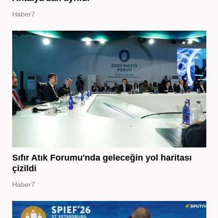
Haber7
Sıfır Atık Forumu'nda geleceğin yol haritası
çizildi
Haber7