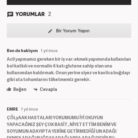
2
YORUMLAR
Bir Yorum Yapın
Ben de haklıyım
1 yıl önce
Acil yapmamız gereken bir iş var: ekmek yapımında kullanılan
bol katkılı ve normalin 6 katı glutene sahip olan unu
kullanımdan kaldırmak. Onun yerine siyez ve kavilca buğdayı
gibi ata tohumlarını tüketmemiz gerekir.
Beğen
Cevapla
EMRE
1 yıl önce
ÇÖLyAAK HASTALARI YORUMUMU İYİ OKUYUN
YAPACAĞNIZ ŞEY ÇOK BASİT , NİYET ETTİM BENİM VE
SOYUMUN ADAYIPTA YERİNE GETİRMEDİĞİ UN ADAĞI
EKMEK ADAĞI BUĞDAY ADAĞI ARPA ADAĞI DEYİP BU