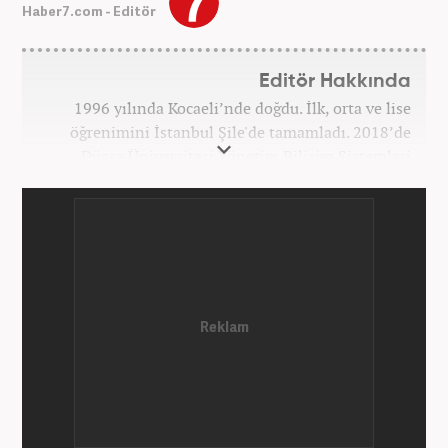
Haber7.com - Editör
Editör Hakkında
1996 yılında Kocaeli’nde doğdu. İlk, orta ve lise
öğrenimini İstanbul Şile'de tamamladı. 2018’de
Düzce Üniversitesi Yönetim Bilişim Sistemleri
bölümünden mezun oldu. Kanal7 Medya Grubu’na
bağlı Haber7.com bünyesinde ‘SEO Editörü’
unvanıyla görev yapmaktadır.