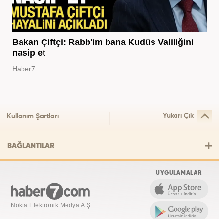
Bakan Çiftçi: Rabb'im bana Kudüs Valiliğini
nasip et
Haber7
Yukarı Çık
Kullanım Şartları
BAĞLANTILAR
UYGULAMALAR
Nokta Elektronik Medya A.Ş.