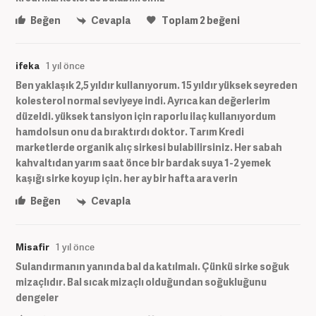
Beğen
Cevapla
Toplam
2
beğeni
ifeka
1 yıl önce
Ben yaklaşık 2,5 yıldır kullanıyorum. 15 yıldır yüksek seyreden
kolesterol normal seviyeye indi. Ayrıca kan değerlerim
düzeldi. yüksek tansiyon için raporlu ilaç kullanıyordum
hamdolsun onu da bıraktırdı doktor. Tarım Kredi
marketlerde organik alıç sirkesi bulabilirsiniz. Her sabah
kahvaltıdan yarım saat önce bir bardak suya 1-2 yemek
kaşığı sirke koyup için. her ay bir hafta ara verin
Beğen
Cevapla
Misafir
1 yıl önce
Sulandırmanın yanında bal da katılmalı. Çünkü sirke soğuk
mizaçlıdır. Bal sıcak mizaçlı olduğundan soğukluğunu
dengeler