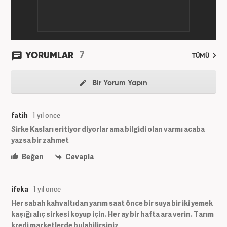
7
YORUMLAR
TÜMÜ
Bir Yorum Yapın
fatih
1 yıl önce
Sirke Kasları eritiyor diyorlar ama bilgidi olan varmı acaba
yazsa bir zahmet
Beğen
Cevapla
ifeka
1 yıl önce
Her sabah kahvaltıdan yarım saat önce bir suya bir iki yemek
kaşığı alıç sirkesi koyup için. Her ay bir hafta ara verin. Tarım
kredi marketlerde bulabilirsiniz