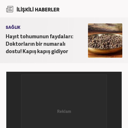
İlişkiler ve Tanıtım bölümünden mezun oldu.
İLİŞKİLİ HABERLER
2017’den beri Kanal7 Medya Grubu’na bağlı
Haber7.com bünyesinde mesleki hayatına devam
etmektedir.
SAĞLIK
Hayıt tohumunun faydaları:
Doktorların bir numaralı
dostu! Kapış kapış gidiyor