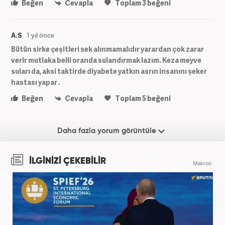
Beğen
Cevapla
Toplam
3
beğeni
A.S
1 yıl önce
Bütün sirke çeşitleri sek alınmamalıdır yarardan çok zarar
verir mutlaka belli oranda sulandırmak lazım. Keza meyve
suları da, aksi taktirde diyabete yatkın asrın insanını şeker
hastası yapar .
Beğen
Cevapla
Toplam
5
beğeni
Daha fazla yorum görüntüle
İLGİNİZİ ÇEKEBİLİR
Makroo