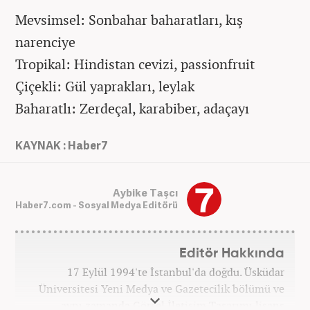
Mevsimsel: Sonbahar baharatları, kış
narenciye
Tropikal: Hindistan cevizi, passionfruit
Çiçekli: Gül yaprakları, leylak
Baharatlı: Zerdeçal, karabiber, adaçayı
KAYNAK : Haber7
Aybike Taşcı
Haber7.com - Sosyal Medya Editörü
Editör Hakkında
17 Eylül 1994'te İstanbul'da doğdu. Üsküdar
Üniversitesi Yeni Medya ve Gazetecilik bölümü ve
aynı zamanda Görsel İletişim Tasarımı lisans