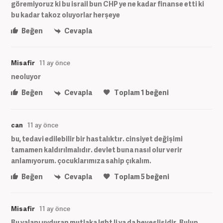
göremiyoruz ki bu israil bun CHP ye ne kadar finanse etti ki
bu kadar takoz oluyorlar herşeye
Beğen
Cevapla
Misafir
11 ay önce
neoluyor
Beğen
Cevapla
Toplam
1
beğeni
can
11 ay önce
bu, tedavi edilebilir bir hastalıktır. cinsiyet değişimi
tamamen kaldırılmalıdır. devlet buna nasıl olur verir
anlamıyorum. çocuklarımıza sahip çıkalım.
Beğen
Cevapla
Toplam
5
beğeni
Misafir
11 ay önce
Bu yalanı uyduran mutlaka lgbt li ya da heveslisidir. Bulup