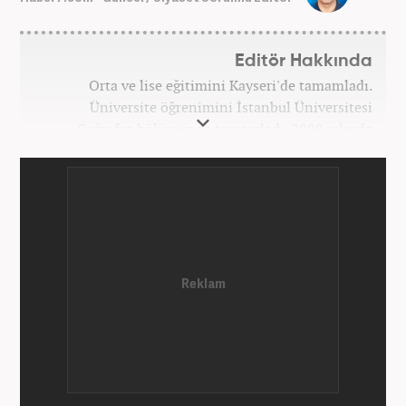
Editör Hakkında
Orta ve lise eğitimini Kayseri'de tamamladı.
Üniversite öğrenimini İstanbul Üniversitesi
Coğrafya bölümünde tamamladı. 2008 yılında
Haber7.com'da gazetecilik mesleğine ilk adımını
attı. 15 yıllık profesyonel editörlük kariyerinde tüm
kategorilerde görev yaptı. Meslek hayatına
Haber7.com'da 'Güncel/Siyaset Sorumlu Editörü'
olarak devam etmektedir.