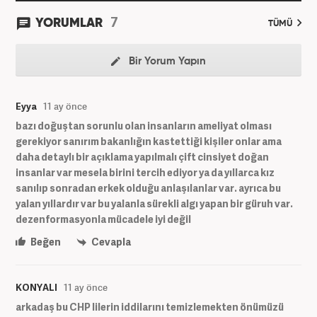
7
YORUMLAR
TÜMÜ
Bir Yorum Yapın
Eyya
11 ay önce
bazı doğuştan sorunlu olan insanların ameliyat olması
gerekiyor sanırım bakanlığın kastettiği kişiler onlar ama
daha detaylı bir açıklama yapılmalı çift cinsiyet doğan
insanlar var mesela birini tercih ediyor ya da yıllarca kız
sanılıp sonradan erkek olduğu anlaşılanlar var. ayrıca bu
yalan yıllardır var bu yalanla sürekli algı yapan bir güruh var.
dezenformasyonla mücadele iyi değil
Beğen
Cevapla
KONYALI
11 ay önce
arkadaş bu CHP lilerin iddilarını temizlemekten önümüzü