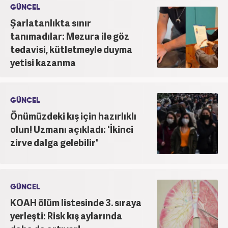
GÜNCEL
Şarlatanlıkta sınır
tanımadılar: Mezura ile göz
tedavisi, kütletmeyle duyma
yetisi kazanma
GÜNCEL
Önümüzdeki kış için hazırlıklı
olun! Uzmanı açıkladı: 'İkinci
zirve dalga gelebilir'
GÜNCEL
KOAH ölüm listesinde 3. sıraya
yerleşti: Risk kış aylarında