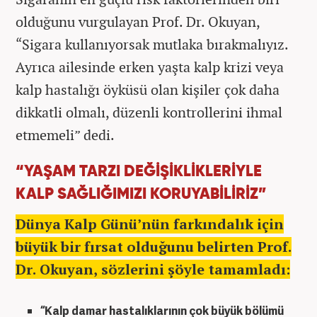
olduğunu vurgulayan Prof. Dr. Okuyan,
“Sigara kullanıyorsak mutlaka bırakmalıyız.
Ayrıca ailesinde erken yaşta kalp krizi veya
kalp hastalığı öyküsü olan kişiler çok daha
dikkatli olmalı, düzenli kontrollerini ihmal
etmemeli” dedi.
“YAŞAM TARZI DEĞİŞİKLİKLERİYLE
KALP SAĞLIĞIMIZI KORUYABİLİRİZ”
Dünya Kalp Günü’nün farkındalık için
büyük bir fırsat olduğunu belirten Prof.
Dr. Okuyan, sözlerini şöyle tamamladı:
“Kalp damar hastalıklarının çok büyük bölümü