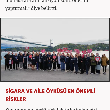
mutlaka ara ara tansiyon kontrollerini
yaptırmalı” diye belirtti.
SİGARA VE AİLE ÖYKÜSÜ EN ÖNEMLİ
RİSKLER
Sigaranın en güçlü risk faktörlerinden biri