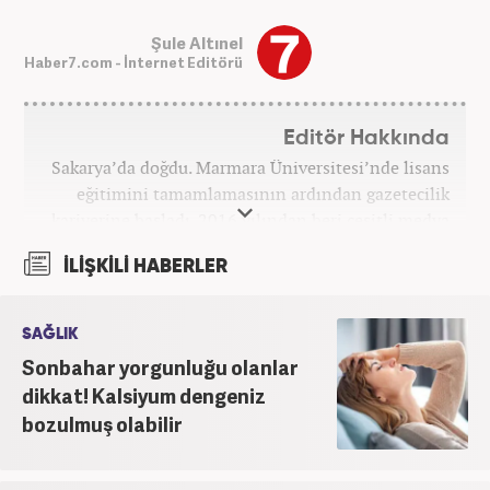
Şule Altınel
Haber7.com - İnternet Editörü
Editör Hakkında
Sakarya’da doğdu. Marmara Üniversitesi’nde lisans
eğitimini tamamlamasının ardından gazetecilik
kariyerine başladı. 2016 yılından beri çeşitli medya
kuruluşlarında çalıştı. 2025 Haziran ayından
İLİŞKİLİ HABERLER
itibaren Haber7’de ‘gündem editörü’ olarak
kariyerini sürdürmekte.
SAĞLIK
Sonbahar yorgunluğu olanlar
dikkat! Kalsiyum dengeniz
bozulmuş olabilir