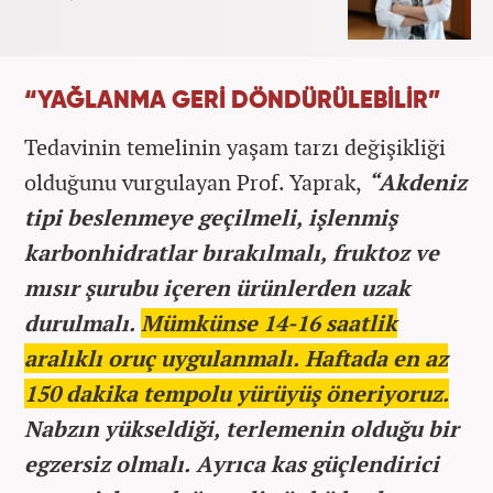
“YAĞLANMA GERİ DÖNDÜRÜLEBİLİR”
Tedavinin temelinin yaşam tarzı değişikliği
olduğunu vurgulayan Prof. Yaprak,
“Akdeniz
tipi beslenmeye geçilmeli, işlenmiş
karbonhidratlar bırakılmalı, fruktoz ve
mısır şurubu içeren ürünlerden uzak
durulmalı.
Mümkünse 14-16 saatlik
aralıklı oruç uygulanmalı. Haftada en az
150 dakika tempolu yürüyüş öneriyoruz.
Nabzın yükseldiği, terlemenin olduğu bir
egzersiz olmalı. Ayrıca kas güçlendirici