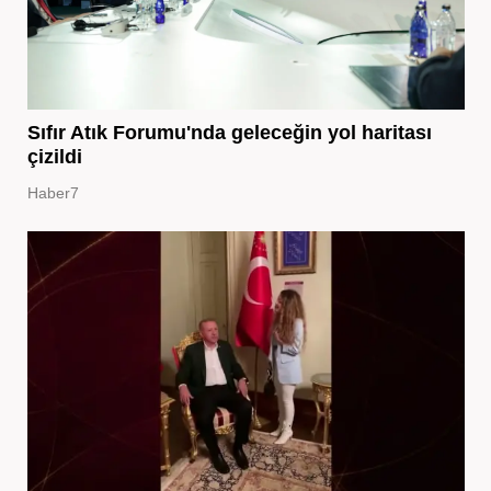
Sıfır Atık Forumu'nda geleceğin yol haritası
çizildi
Haber7