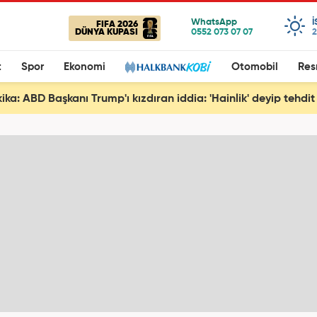
FIFA 2026
DÜNYA KUPASI
2
t
Spor
Ekonomi
Otomobil
Res
ka: ABD Başkanı Trump'ı kızdıran iddia: 'Hainlik' deyip tehdit 