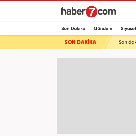
Son Dakika
Gündem
Siyase
SON DAKİKA
Son daki