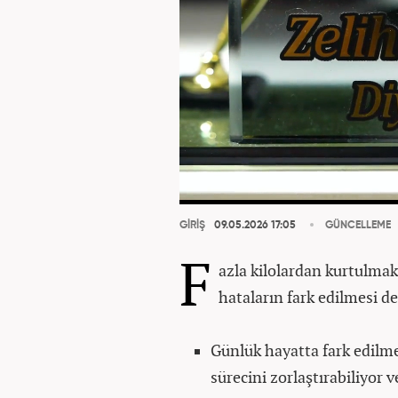
GİRİŞ
09.05.2026 17:05
GÜNCELLEME
F
azla kilolardan kurtulmak
hataların fark edilmesi d
Günlük hayatta fark edilme
sürecini zorlaştırabiliyor 