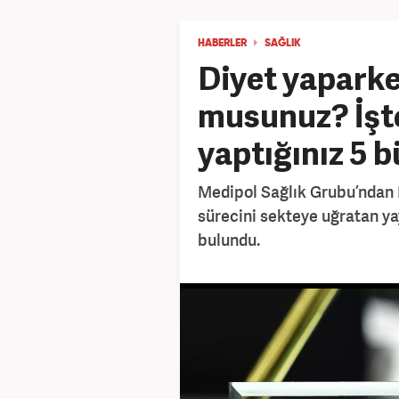
HABERLER
SAĞLIK
Diyet yaparke
musunuz? İşt
yaptığınız 5 
Medipol Sağlık Grubu’ndan D
sürecini sekteye uğratan y
bulundu.