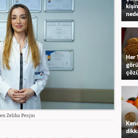
kişi
nede
Her 
görül
çözü
en Zeliha Perçin
Kend
dikk