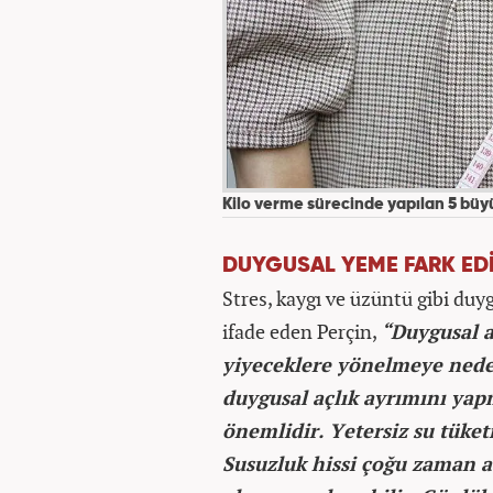
Kilo verme sürecinde yapılan 5 büy
DUYGUSAL YEME FARK ED
Stres, kaygı ve üzüntü gibi duy
ifade eden Perçin,
“Duygusal a
yiyeceklere yönelmeye neden 
duygusal açlık ayrımını yap
önemlidir. Yetersiz su tüket
Susuzluk hissi çoğu zaman açl