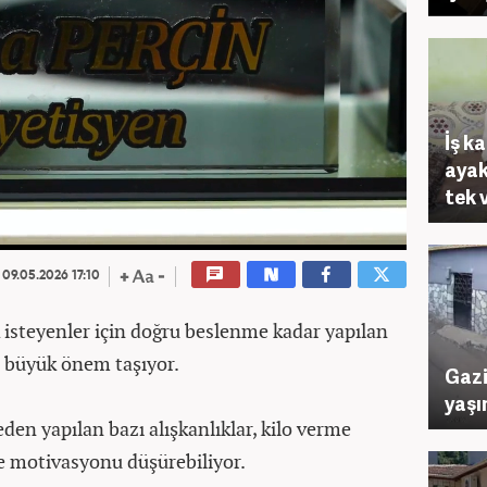
İş k
ayak
tek 
09.05.2026 17:10
 isteyenler için doğru beslenme kadar yapılan
e büyük önem taşıyor.
Gazi
yaşı
den yapılan bazı alışkanlıklar, kilo verme
ve motivasyonu düşürebiliyor.