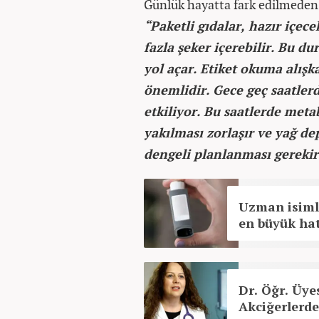
Günlük hayatta fark edilmeden t
“Paketli gıdalar, hazır içe
fazla şeker içerebilir. Bu d
yol açar. Etiket okuma alış
önemlidir. Gece geç saatle
etkiliyor. Bu saatlerde meta
yakılması zorlaşır ve yağ d
dengeli planlanması gerekir
Uzman isimle
en büyük ha
Dr. Öğr. Üye
Akciğerlerde