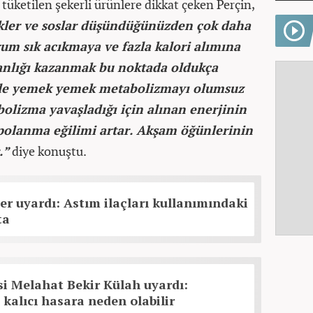
üketilen şekerli ürünlere dikkat çeken Perçin,
cekler ve soslar düşündüğünüzden çok daha
urum sık acıkmaya ve fazla kalori alımına
kanlığı kazanmak bu noktada oldukça
rde yemek yemek metabolizmayı olumsuz
bolizma yavaşladığı için alınan enerjinin
epolanma eğilimi artar. Akşam öğünlerinin
.”
diye konuştu.
r uyardı: Astım ilaçları kullanımındaki
ta
si Melahat Bekir Külah uyardı:
 kalıcı hasara neden olabilir