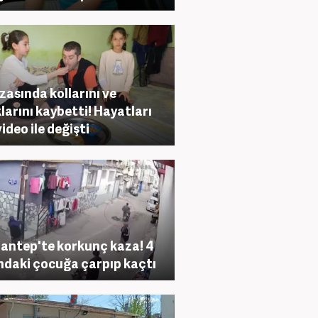
azasında kollarını ve
larını kaybetti! Hayatları
video ile değişti
antep'te korkunç kaza! 4
ndaki çocuğa çarpıp kaçtı