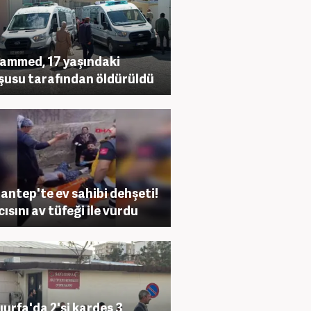
mmed, 17 yaşındaki
usu tarafından öldürüldü
antep'te ev sahibi dehşeti!
cısını av tüfeği ile vurdu
ıurfa'da 2'si kardeş 3