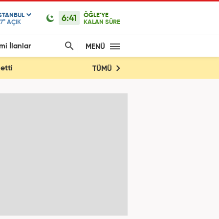
ISTANBUL
ÖĞLE'YE
6:41
7°
AÇIK
KALAN SÜRE
mi İlanlar
MENÜ
etti
TÜMÜ