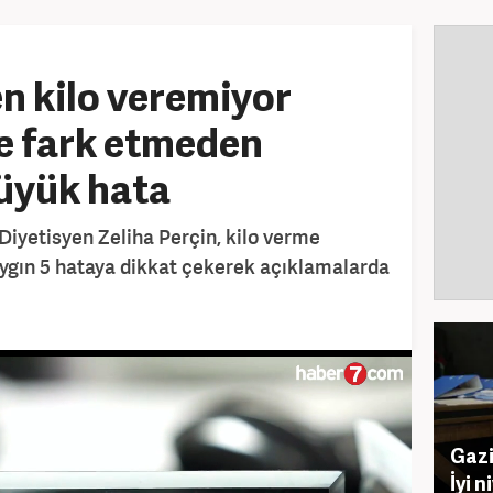
n kilo veremiyor
e fark etmeden
büyük hata
iyetisyen Zeliha Perçin, kilo verme
aygın 5 hataya dikkat çekerek açıklamalarda
Gazi
İyi n