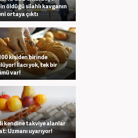
nin öldüğü silahlı kavganın
ni ortaya çıktı
100 kişiden birinde
üyor! İlacı yok, tek bir
mü var!
i kendine takviye alanlar
at: Uzmanı uyarıyor!