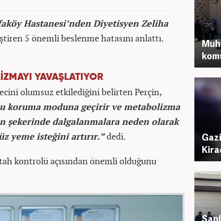
faköy Hastanesi’nden Diyetisyen Zeliha
ştiren 5 önemli beslenme hatasını anlattı.
Muha
komş
ZMAYI YAVAŞLATIYOR
cini olumsuz etkilediğini belirten Perçin,
du koruma moduna geçirir ve metabolizma
an şekerinde dalgalanmalara neden olarak
z yeme isteğini artırır.”
dedi.
Gazi
Kira
ştah kontrolü açısından önemli olduğunu
Şanl