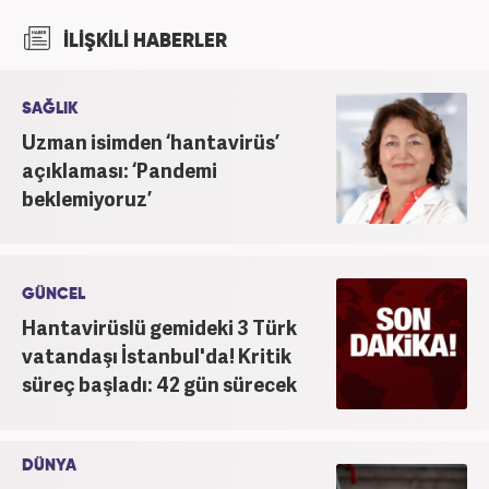
kuruluşlarında çalıştı. 2025 Haziran ayından
İLİŞKİLİ HABERLER
itibaren Haber7’de ‘gündem editörü’ olarak
kariyerini sürdürmekte.
SAĞLIK
Uzman isimden ‘hantavirüs’
açıklaması: ‘Pandemi
beklemiyoruz’
GÜNCEL
Hantavirüslü gemideki 3 Türk
vatandaşı İstanbul'da! Kritik
süreç başladı: 42 gün sürecek
DÜNYA