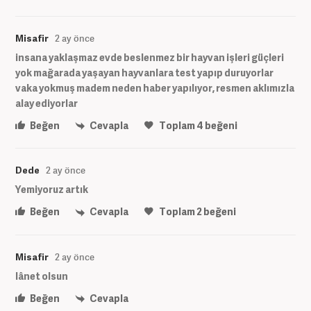
Misafir
2 ay önce
insana yaklaşmaz evde beslenmez bir hayvan işleri güçleri
yok mağarada yaşayan hayvanlara test yapıp duruyorlar
vaka yokmuş madem neden haber yapılıyor, resmen aklımızla
alay ediyorlar
Beğen
Cevapla
Toplam
4
beğeni
Dede
2 ay önce
Yemiyoruz artık
Beğen
Cevapla
Toplam
2
beğeni
Misafir
2 ay önce
lânet olsun
Beğen
Cevapla