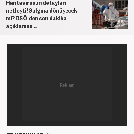
Hantavirüsün detayları
netleşti! Salgına dönüşecek
mi? DSÖ'den son dakika
açıklaması...