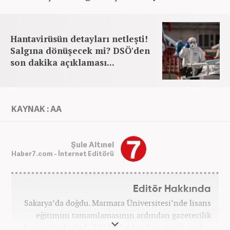
Hantavirüsün detayları netleşti!
Salgına dönüşecek mi? DSÖ'den
son dakika açıklaması...
KAYNAK : AA
Şule Altınel
Haber7.com - İnternet Editörü
Editör Hakkında
Sakarya’da doğdu. Marmara Üniversitesi’nde lisans
eğitimini tamamlamasının ardından gazetecilik
kariyerine başladı. 2016 yılından beri çeşitli medya