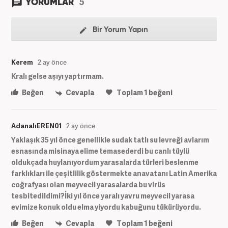
5
YORUMLAR
Bir Yorum Yapın
Kerem
2 ay önce
Kralı gelse aşıyı yaptırmam.
Beğen
Cevapla
Toplam
1
beğeni
AdanalıEREN01
2 ay önce
Yaklaşık 35 yıl önce genellikle sudak tatlı su levreği avlarım
esnasında misinaya elime temasederdi bu canlı tüylü
oldukçada huylanıyordum yarasalarda türleri beslenme
farklıkları ile çeşitlilik göstermekte anavatanı Latin Amerika
coğrafyası olan meyvecil yarasalarda bu virüs
tesbitedildimi?İki yıl önce yaralı yavru meyvecil yarasa
evimize konuk oldu elma yiyordu kabuğunu tükürüyordu.
Beğen
Cevapla
Toplam
1
beğeni