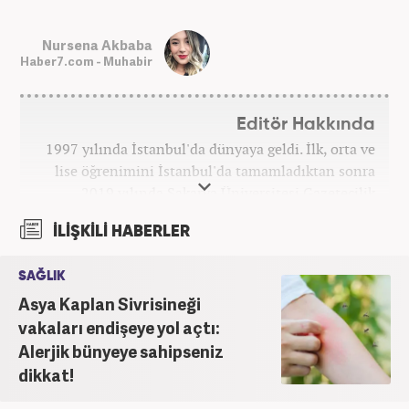
Nursena Akbaba
Haber7.com - Muhabir
Editör Hakkında
1997 yılında İstanbul'da dünyaya geldi. İlk, orta ve
lise öğrenimini İstanbul'da tamamladıktan sonra
2019 yılında Sakarya Üniversitesi Gazetecilik
Bölümü'nden mezun oldu. 2018 yılında Hürriyet
İLİŞKİLİ HABERLER
Gazetesi ve 2019 yılında TRT'de stajlarını
tamamladı. 2021 yılından itibaren Kanal 7 Medya
SAĞLIK
Grubu bünyesinde yer alan Haber7.com'da mesleki
Asya Kaplan Sivrisineği
hayatına devam etmektedir.
vakaları endişeye yol açtı:
Alerjik bünyeye sahipseniz
dikkat!