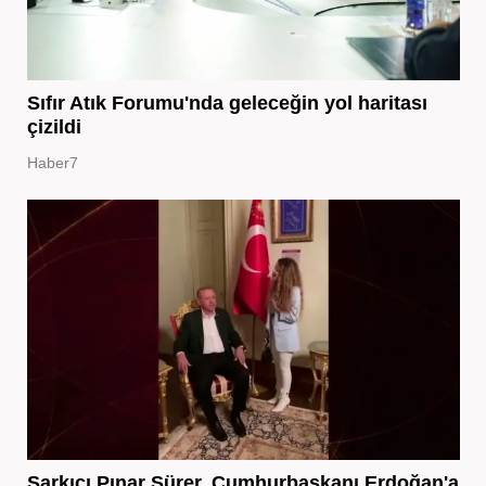
Sıfır Atık Forumu'nda geleceğin yol haritası
çizildi
Haber7
Şarkıcı Pınar Sürer, Cumhurbaşkanı Erdoğan'a