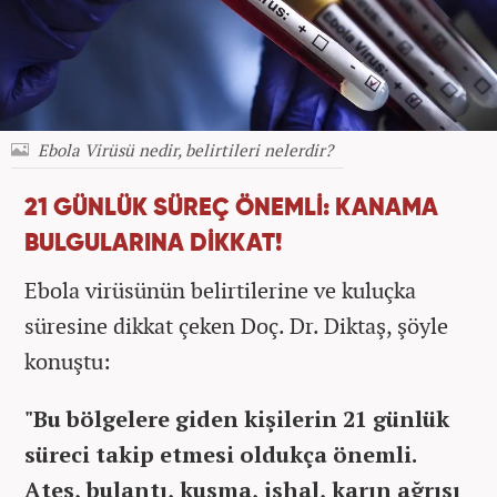
Ebola Virüsü nedir, belirtileri nelerdir?
21 GÜNLÜK SÜREÇ ÖNEMLİ: KANAMA
BULGULARINA DİKKAT!
Ebola virüsünün belirtilerine ve kuluçka
süresine dikkat çeken Doç. Dr. Diktaş, şöyle
konuştu:
"Bu bölgelere giden kişilerin 21 günlük
süreci takip etmesi oldukça önemli.
Ateş, bulantı, kusma, ishal, karın ağrısı