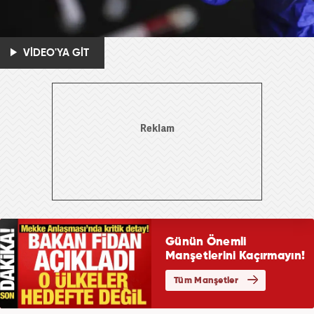
VİDEO'YA GİT