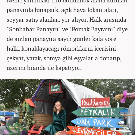
Nehri yanındaki 110 dönümlük alana kurulan
panayırda lunapark, açık hava lokantaları,
seyyar satış alanları yer alıyor. Halk arasında
"Sonbahar Panayırı" ve "Pomak Bayramı" diye
de anılan panayıra sayılı günler kala yöre
halkı konaklayacağı römorkların içerisini
çekyat, yatak, somya gibi eşyalarla donatıp,
üzerini branda ile kapatıyor.