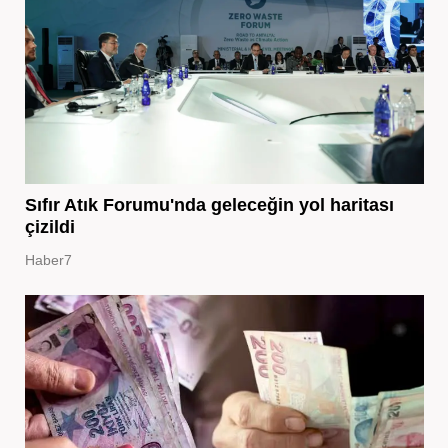
Sıfır Atık Forumu'nda geleceğin yol haritası
çizildi
Haber7