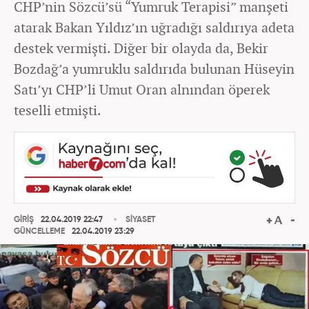
CHP’nin Sözcü’sü “Yumruk Terapisi” manşeti
atarak Bakan Yıldız’ın uğradığı saldırıya adeta
destek vermişti. Diğer bir olayda da, Bekir
Bozdağ’a yumruklu saldırıda bulunan Hüseyin
Satı’yı CHP’li Umut Oran alnından öperek
teselli etmişti.
GİRİŞ
22.04.2019 22:47
SİYASET
GÜNCELLEME
22.04.2019 23:29