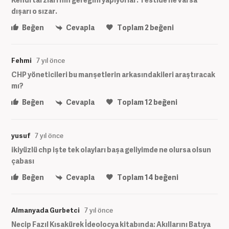
dışarı o sızar.
Beğen
Cevapla
Toplam
2
beğeni
Fehmi
7 yıl önce
CHP yöneticileri bu manşetlerin arkasındakileri araştıracak
mı?
Beğen
Cevapla
Toplam
12
beğeni
yusuf
7 yıl önce
ikiyüzlü chp işte tek olayları başa geliyimde ne olursa olsun
çabası
Beğen
Cevapla
Toplam
14
beğeni
Almanyada Gurbetci
7 yıl önce
Necip Fazıl Kısakürek İdeolocya kitabında: Akıllarını Batıya