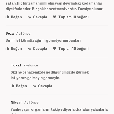
satan, hiç bir zaman milli olmayan devrimbaz kodamanlar
diye ifade eder. Bir çok benzetmesi vardır. Tavsiye olunur.
Beğen
Cevapla
Toplam
10
beğeni
Seza
7 yıl önce
Bu millet körmü,sağırmı görmüyormu bunları
Beğen
Cevapla
Toplam
10
beğeni
Tokat
7 yıl önce
Sizi ne cenazemizde ne düğünümüzde görmek
istiyoruz.gelmeyin germeyin.
Beğen
Cevapla
Niksar
7 yıl önce
Yanlış yayın organlarını takip ediyorlar.kafaları yalanlarla