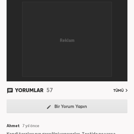
57
YORUMLAR
TÜMÜ
Bir Yorum Yapın
Ahmet
7 yıl önce
Kendi tarzları nın gereğini yapıyorlar. Testide ne varsa