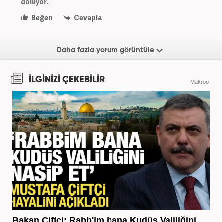
doluyor.
Beğen
Cevapla
Daha fazla yorum görüntüle
İLGİNİZİ ÇEKEBİLİR
Makroo
Bakan Çiftçi: Rabb'im bana Kudüs Valiliğini