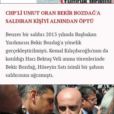
CHP'Lİ UMUT ORAN BEKİR BOZDAĞ'A
SALDIRAN KİŞİYİ ALNINDAN ÖPTÜ
Benzer bir saldırı 2013 yılında Başbakan
Yardımcısı Bekir Bozdağ'a yönelik
gerçekleştirilmişti. Kemal Kılıçdaroğlu'nun da
katıldığı Hacı Bektaş Veli anma törenlerinde
Bekir Bozdağ, Hüseyin Satı isimli bir şahsın
saldırısına uğramıştı.