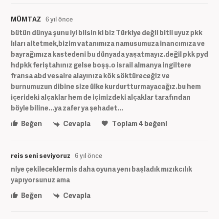
MÜMTAZ
6 yıl önce
bütün dünya şunu iyi bilsin ki biz Türkiye değil bitli uyuz pkk
lıları altetmek,bizim vatanımıza namusumuza inancımıza ve
bayrağımıza kastedeni bu dünyada yaşatmayız.değil pkk pyd
hdpkk feriştahınız gelse boşş.o israil almanya ingiltere
fransa abd vesaire alayınıza kök söktüreceğiz ve
burnumuzun dibine size ülke kurdurtturmayacağız.bu hem
içerideki alçaklar hem de içimizdeki alçaklar tarafından
böyle biline...ya zafer ya şehadet...
Beğen
Cevapla
Toplam
4
beğeni
reis seni seviyoruz
6 yıl önce
niye çekileceklermis daha oyuna yenı başladık mızıkcılık
yapıyorsunuz ama
Beğen
Cevapla