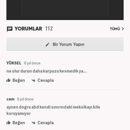
112
YORUMLAR
TÜMÜ
Bir Yorum Yapın
YÜKSEL
6 yıl önce
ne olur durun daha karpuzu kesmedik ya...
Beğen
Cevapla
cem
6 yıl önce
aynen dogru abd kendi sınırındaki meksikayı bile
koruyamıyor
Beğen
Cevapla