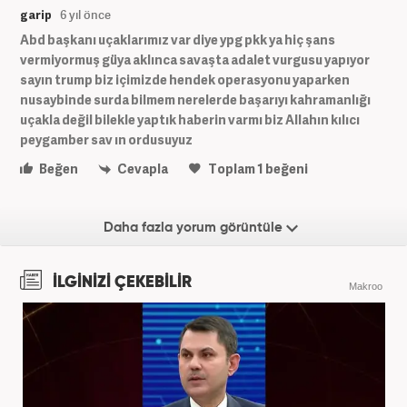
garip
6 yıl önce
Abd başkanı uçaklarımız var diye ypg pkk ya hiç şans
vermiyormuş güya aklınca savaşta adalet vurgusu yapıyor
sayın trump biz içimizde hendek operasyonu yaparken
nusaybinde surda bilmem nerelerde başarıyı kahramanlığı
uçakla değil bilekle yaptık haberin varmı biz Allahın kılıcı
peygamber sav ın ordusuyuz
Beğen
Cevapla
Toplam
1
beğeni
Daha fazla yorum görüntüle
İLGİNİZİ ÇEKEBİLİR
Makroo