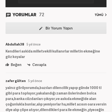
72
YORUMLAR
TÜMÜ
Bir Yorum Yapın
Abdullah38
5 yıl önce
Kendileri askida milletvekili kullanırlar milletin ekmeğine
göz koyalar
Beğen
Cevapla
zafer gülten
5 yıl önce
yalnız görüyorumda,bazıları dilencilik yapıp günde 1000 tl
gibi para topluyor,yakalandığı zaman üslerinden bolca
para,banka cüzdanları çıkıyor,ve askıda ekmeğide alan
çoğunlukla bunlar,alıp yemiyorlar ha,millet acısın oara versin
diye alıp çöpe atıyor,dilendikleri para ile ekmeğin ,yiyeceğin