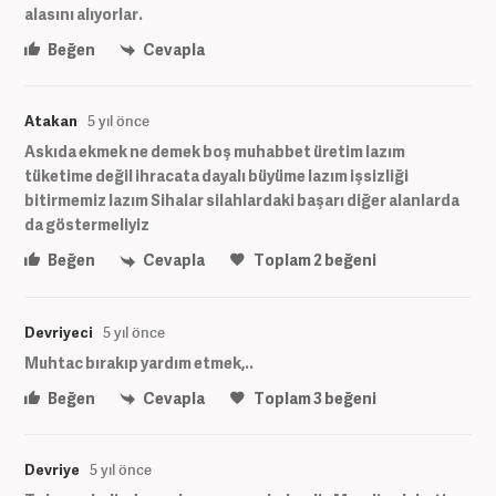
alasını alıyorlar.
Beğen
Cevapla
Atakan
5 yıl önce
Askıda ekmek ne demek boş muhabbet üretim lazım
tüketime değil ihracata dayalı büyüme lazım işsizliği
bitirmemiz lazım Sihalar silahlardaki başarı diğer alanlarda
da göstermeliyiz
Beğen
Cevapla
Toplam
2
beğeni
Devriyeci
5 yıl önce
Muhtac bırakıp yardım etmek,..
Beğen
Cevapla
Toplam
3
beğeni
Devriye
5 yıl önce