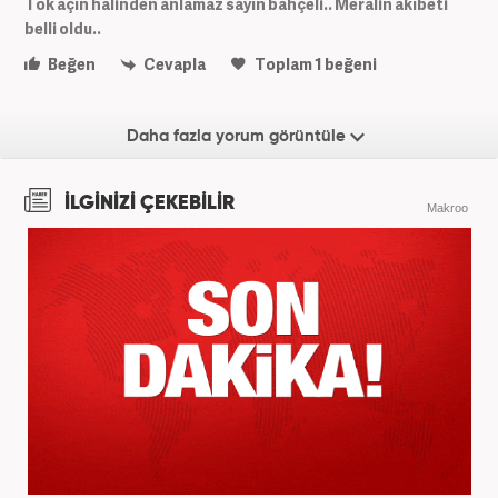
Tok açın halinden anlamaz sayın bahçeli.. Meralin akıbeti
belli oldu..
Beğen
Cevapla
Toplam
1
beğeni
Daha fazla yorum görüntüle
İLGİNİZİ ÇEKEBİLİR
Makroo