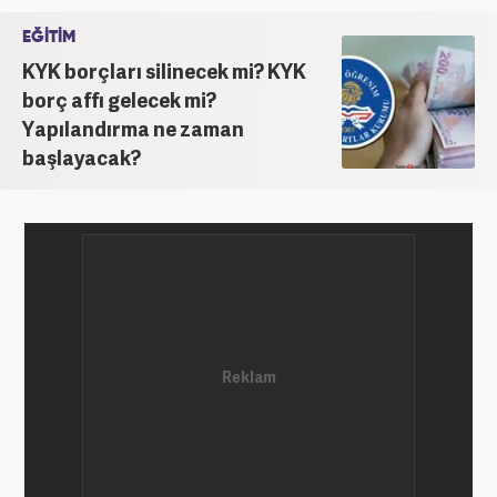
EĞİTİM
KYK borçları silinecek mi? KYK
borç affı gelecek mi?
Yapılandırma ne zaman
başlayacak?