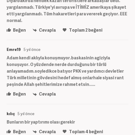
Diyarbakırda hendek kazan teröristlere arkadaşlar dedi.
yargılanmadı. Türkiye'yi avrupa ve İTİMİZ amerikaya şikayet
etti yargılanmadı. Tüm hakaretleri para vererek geçiyor. EEE
normal.
Beğen
Cevapla
Toplam
2
beğeni
Emre19
5 yıl önce
Adam kendi aklıyla konuşmuyor.baskasinin agiziyla
konuşuyor. O yüzdende nerde durduğunu bir türlü
anlayamadım.soyledikce batıyor PKK ve yardımcı devletler
Türk milletinin gövdesini hedef almış onlarhale siyasi rant
peşinde Allah şehitlerimize rahmet etsin.....
Beğen
Cevapla
kılıç
5 yıl önce
Bunların bir yaptırımı olası gerekir
Beğen
Cevapla
Toplam
4
beğeni