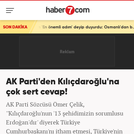
SON DAKİKA
Türkiye'den tarihi mesaj! Bakan Fidan 'En önemli adım' deyip duyurdu: Osmanlı'dan beri...
AK Parti'den Kılıçdaroğlu'na
çok sert cevap!
AK Parti Sözcüsü Ömer Çelik,
''Kılıçdaroğlu'nun '13 şehidimizin sorumlusu
Erdoğan'dır' diyerek Türkiye
Cumhurbaşkanı'nı itham etmesi, Türkiye'nin