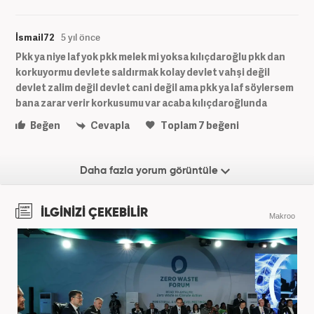
İsmail72
5 yıl önce
Pkk ya niye laf yok pkk melek mi yoksa kılıçdaroğlu pkk dan
korkuyormu devlete saldırmak kolay devlet vahşi değil
devlet zalim değil devlet cani değil ama pkk ya laf söylersem
bana zarar verir korkusumu var acaba kılıçdaroğlunda
Beğen
Cevapla
Toplam
7
beğeni
Daha fazla yorum görüntüle
İLGİNİZİ ÇEKEBİLİR
Makroo