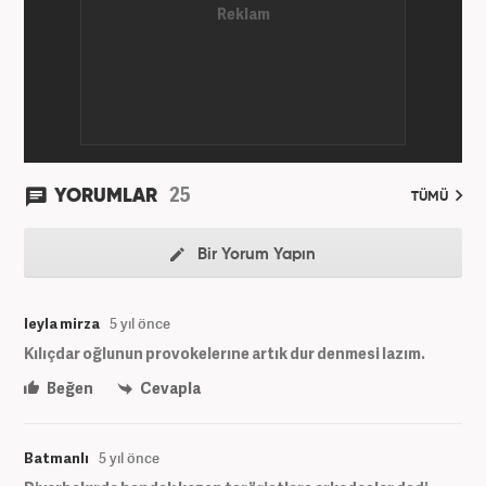
25
YORUMLAR
TÜMÜ
Bir Yorum Yapın
leyla mirza
5 yıl önce
Kılıçdar oğlunun provokelerıne artık dur denmesi lazım.
Beğen
Cevapla
Batmanlı
5 yıl önce