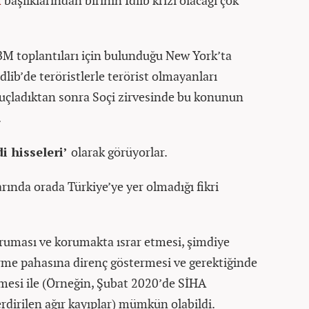
m
başlıklarından birinin İdlib krizi olacağı çok
 BM toplantıları için bulunduğu New York’ta
İdlib’de teröristlerle terörist olmayanları
suçladıktan sonra Soçi zirvesinde bu konunun
.
i hisseleri’
olarak görüyorlar.
ında orada Türkiye’ye yer olmadığı fikri
oruması ve korumakta ısrar etmesi, şimdiye
rme pahasına direnç göstermesi ve gerektiğinde
lmesi ile (Örneğin, Şubat 2020’de SİHA
erdirilen ağır kayıplar) mümkün olabildi.