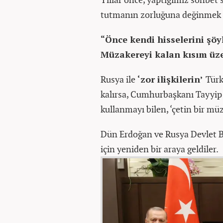
tutmanın zorluğuna değinmek iç
“Önce kendi hisselerini şöy
Müzakereyi kalan kısım üzer
Rusya ile
‘zor ilişkilerin’
Türk
kalırsa, Cumhurbaşkanı Tayyip E
kullanmayı bilen, ‘çetin bir mü
Dün Erdoğan ve Rusya Devlet Ba
için yeniden bir araya geldiler.