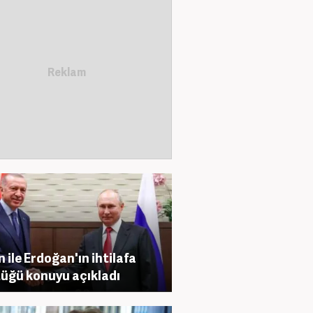
n ile Erdoğan'ın ihtilafa
üğü konuyu açıkladı