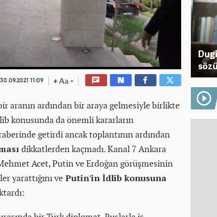
Dugi
sözü
30.09.2021 11:09
ir aranın ardından bir araya gelmesiyle birlikte
a İdlib konusunda da önemli kararların
eraberinde getirdi ancak toplantının ardından
aması
dikkatlerden kaçmadı. Kanal 7 Ankara
ı Mehmet Acet, Putin ve Erdoğan görüşmesinin
ler yarattığını ve
Putin'in İdlib konusuna
ktardı:
ırasında bir Türk diplomat, Ruslarla iş