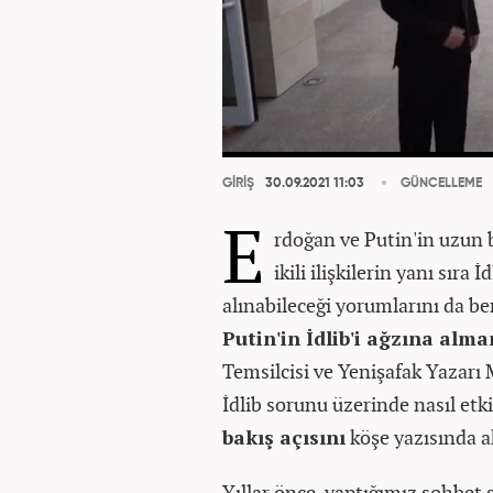
GİRİŞ
30.09.2021 11:03
GÜNCELLEME
E
rdoğan ve Putin'in uzun b
ikili ilişkilerin yanı sır
alınabileceği yorumlarını da b
Putin'in İdlib'i ağzına alm
Temsilcisi ve Yenişafak Yazar
İdlib sorunu üzerinde nasıl etki
bakış açısını
köşe yazısında a
Yıllar önce, yaptığımız sohbet s