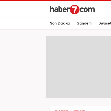
Son Dakika
Gündem
Siyase