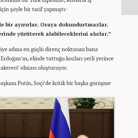
in şöyle bir tarif yapmıştı:
le bir ayırırlar. Oraya dokundurtmazlar.
inde yürüterek alabileceklerini alırlar.”
iye adına en güçlü direnç noktasını bana
rdoğan’ın, elinde tuttuğu kozları yerli yerince
zakereci’ olması oluşturuyor.
şkanı Putin, Soçi’de kritik bir başka görüşme