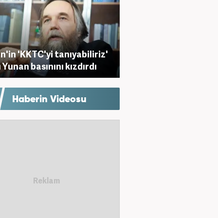
n'in 'KKTC'yi tanıyabiliriz'
 Yunan basınını kızdırdı
Haberin Videosu