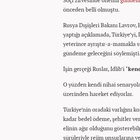
Soçi zirvesinde önemli
günde
önceden belli olmuştu.
Rusya Dışişleri Bakanı Lavrov,
yaptığı açıklamada, Türkiye’yi, 
yeterince ayrıştır-a-mamakla 
gündeme geleceğini söylemişti
İşin gerçeği Ruslar, İdlib’i
‘kend
O yüzden kendi nihai senaryolar
üzerinden hareket ediyorlar.
Türkiye’nin oradaki varlığını k
kadar bedel ödeme, şehitler ve
elinin ağır olduğunu gösterebi
sürüleriyle rejim unsurlarına v