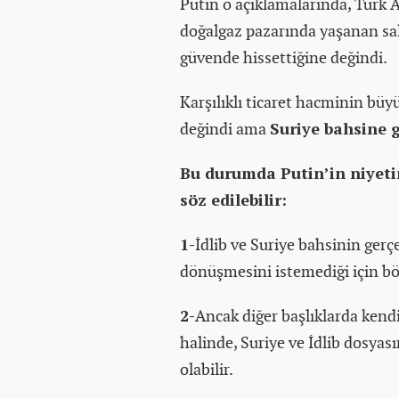
Putin o açıklamalarında, Türk 
doğalgaz pazarında yaşanan sal
güvende hissettiğine değindi.
Karşılıklı ticaret hacminin büy
değindi ama
Suriye bahsine 
Bu durumda Putin’in niyetin
söz edilebilir:
1-
İdlib ve Suriye bahsinin ger
dönüşmesini istemediği için böy
2-
Ancak diğer başlıklarda kendi
halinde, Suriye ve İdlib dosyas
olabilir.