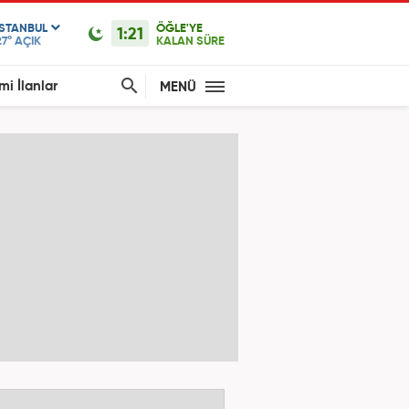
ISTANBUL
ÖĞLE'YE
1:21
27°
AÇIK
KALAN SÜRE
mi İlanlar
MENÜ