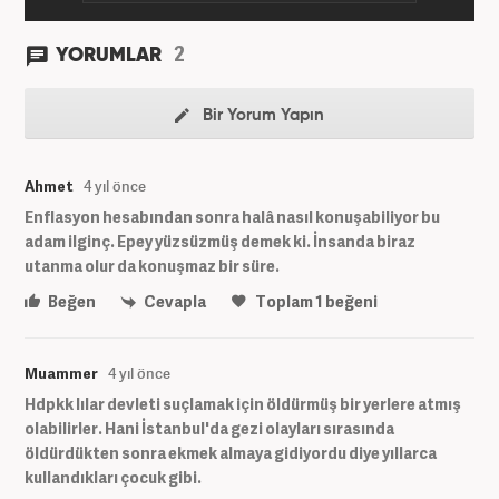
2
YORUMLAR
Bir Yorum Yapın
Ahmet
4 yıl önce
Enflasyon hesabından sonra halâ nasıl konuşabiliyor bu
adam ilginç. Epey yüzsüzmüş demek ki. İnsanda biraz
utanma olur da konuşmaz bir süre.
Beğen
Cevapla
Toplam
1
beğeni
Muammer
4 yıl önce
Hdpkk lılar devleti suçlamak için öldürmüş bir yerlere atmış
olabilirler. Hani İstanbul'da gezi olayları sırasında
öldürdükten sonra ekmek almaya gidiyordu diye yıllarca
kullandıkları çocuk gibi.