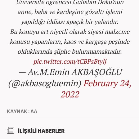
Üniversite öğrencisi Gülistan Doku'nun
anne, baba ve kardeşine gözaltı işlemi
yapıldığı iddiası apaçık bir yalandır.
Bu konuyu art niyetli olarak siyasi malzeme
konusu yapanların, kaos ve kargaşa peşinde
olduklarında şüphe bulunmamaktadır.
pic.twitter.com/tCBPsBtylj
— Av.M.Emin AKBAŞOĞLU
(@akbasogluemin)
February 24,
2022
KAYNAK : AA
İLİŞKİLİ HABERLER