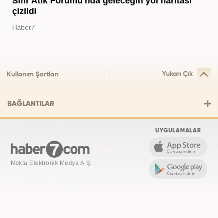
Sıfır Atık Forumu'nda geleceğin yol haritası
çizildi
Haber7
Yukarı Çık
Kullanım Şartları
BAĞLANTILAR
UYGULAMALAR
Nokta Elektronik Medya A.Ş.