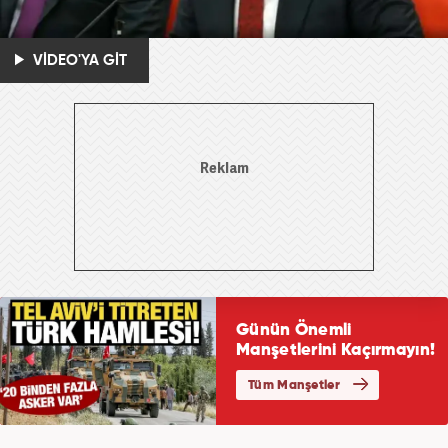
VİDEO'YA GİT