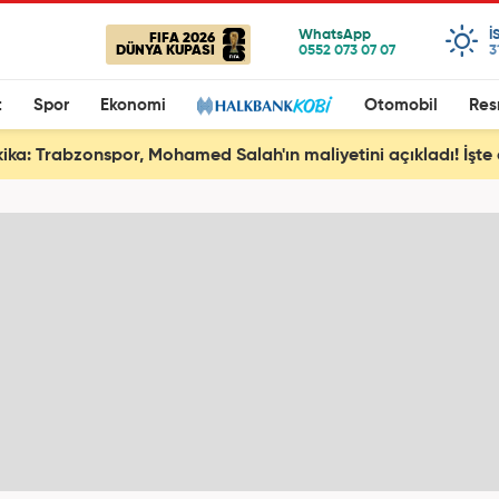
I
FIFA 2026
DÜNYA KUPASI
3
t
Spor
Ekonomi
Otomobil
Res
ika: Trabzonspor, Mohamed Salah'ın maliyetini açıkladı! İşt