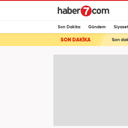
Son Dakika
Gündem
Siyase
SON DAKİKA
Son dak