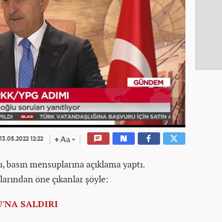
13.05.2022 12:22
u, basın mensuplarına açıklama yaptı.
arından öne çıkanlar şöyle:
'NA SALDIRI