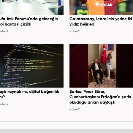
Sıfır Atık Forumu'nda geleceğin
Galatasaray, Icardi'nin yerine iki
ol haritası çizildi
yıldız belirledi
aber7
Haber7
Açık kaynak mı, dijital bağımlılık
Şarkıcı Pınar Sürer,
mı?
Cumhurbaşkanı Erdoğan'a şarkı
okuduğu anları paylaştı
aber7
Haber7