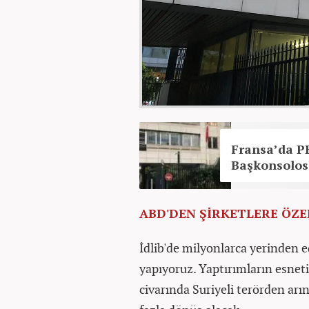
Fransa’da PK
Başkonsolos
ABD'DEN ŞİRKETLERE ÖZEL
İdlib'de milyonlarca yerinden ed
yapıyoruz. Yaptırımların esneti
civarında Suriyeli terörden ar