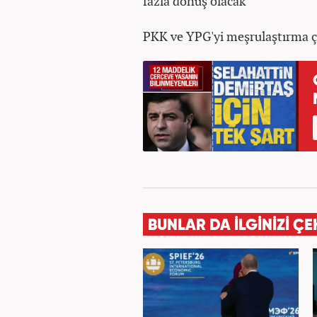
fazla dönüş olacak
PKK ve YPG'yi meşrulaştırma 
BUNLAR DA İLGİNİZİ ÇE