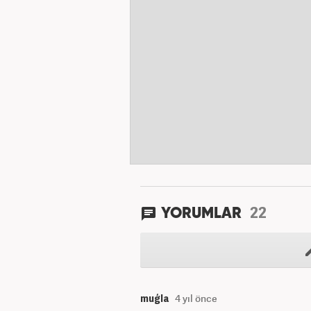
22
YORUMLAR
muģla
4 yıl önce