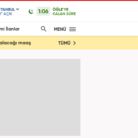
STANBUL
ÖĞLE'YE
1:06
1°
AÇIK
KALAN SÜRE
mi İlanlar
MENÜ
e alacağı maaş
TÜMÜ