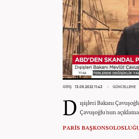
GİRİŞ
13.05.2022 11:43
GÜNCELLEME
D
ışişleri Bakanı Çavuşoğl
Çavuşoğlu'nun açıklamal
PARİS BAŞKONSOLOSLUĞU