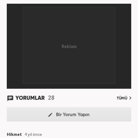
Hürriyet Gazetesi’nde yaptı. Üniversiteyi ise
İstanbul Üniversitesi Radyo Televizyon Yayımcılığı
bölümünde tamamladı. 2009 yılında Milliyet
Gazetesi’nde internet haberciliğine başladı. 15
senelik kariyerinde çok sayıda gazete, haber portalı
ve televizyon bulunmaktadır. Meslek hayatına
Haber7.com’da “Gündem Editörü” olarak devam
etmektedir. Evli ve 2 çocuk annesidir.
28
YORUMLAR
TÜMÜ
Bir Yorum Yapın
Hikmet
4 yıl önce