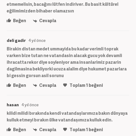
etmemelisin, bacağını lütfen indiriver. Bu basit kültürel
eğilimimizden bihaber olamazsın
Beğen
Cevapla
deli gadir
4 yıl önce
Birakin distan medet ummayida bu kadar verimli toprak
varken bize tutan ne vatandasin alacak gucu yok devamli
ihracatta rekor diye soyleniyor ama insanlarimiz pazarin
dagilmasina bekliyorki ucuza alalim diye hukumet pazarlara
bi gessin gorsun asil sorunu
Beğen
Cevapla
Toplam
1
beğeni
hasan
4 yıl önce
kilidi milidi bırakında kendi vatandaşlarımıza bakın dünyaya
kulluk etmeyi bırakın ülke vatandaşımıza kulluk edin.
Beğen
Cevapla
Toplam
1
beğeni