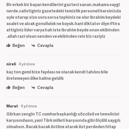
Bir erkek bir bayan kendilerini gazteci sanan.makama saygi
nerde.calistiginiz gazetedeki temizlik personeli karsinizda
oyle oturup size soru sorsa tepkiniz ne olur ibrahim beydeki
asalet ve alcak gonulluluk ne buyuk.hani diktator diye iftira
attiginiz lider varya hah iste ibrahim beyde onun ekibinden
.allah razi olsun senden ve ekibinden reis biz raziyiz
Beğen
Cevapla
nireli
4 yıl önce
kaç ton gemi bize faydası ne olacak kendi tahılını bile
üretemeyen ülke haline geldik
Beğen
Cevapla
Murat
4 yıl önce
Gürkan zengin TC cumhurbaşkanlığı sözcüsü ve temsilcisi
karşısındasın, yani Türk milleti karşısında gibi ölçülü saygılı
olmalısın. Bacak bacak üstüne atarak üst perdeden hitap