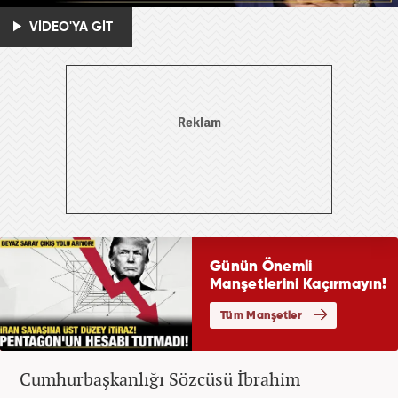
VİDEO'YA GİT
Cumhurbaşkanlığı Sözcüsü İbrahim