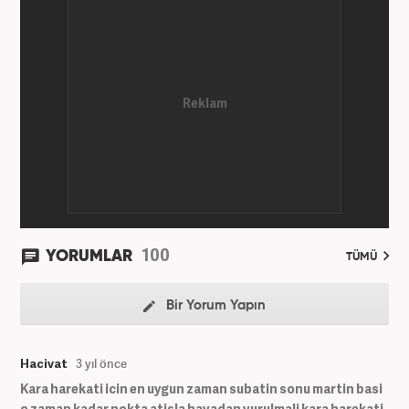
Spor ve Video kategorilerinde çalıştı. Bir süre akşam
sorumluluğu yaptı. Son olarak Ana Sayfa Editörü
oldu. 2019'un Haziran ayında Haber7'de Gündem
Editörü olarak göreve başladı. Hem Haber7 hem de
Yeni Şafak'ta kültür sanat, eğitim ve siyaset alanları
başta olmak üzere birçok alanda özel haber,
infografik ve video hazırladı. Hala Haber7'de Haber
Şefi olarak çalışmalarına devam etmektedir.
100
YORUMLAR
TÜMÜ
Bir Yorum Yapın
Hacivat
3 yıl önce
Kara harekati icin en uygun zaman subatin sonu martin basi
o zaman kadar nokta atisla havadan vurulmali kara harekati