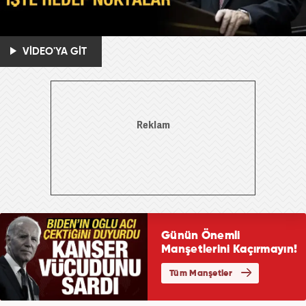
VİDEO'YA GİT