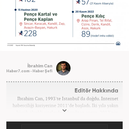
İbrahim Can
Haber7.com - Haber Şefi
Editör Hakkında
İbrahim Can, 1993'te İstanbul'da doğdu. İnternet
haberciliği kariyerine 2011’de başladı. İki yıla yakın
küçük ölçekli sitelerde çalıştıktan sonra, 2012'nin
Ekim ayında yenisafak.com'a başladı. 6,5 yıl çalıştığı
yenisafak.com'da Gündem, Eğitim, Hayat, Dünya,