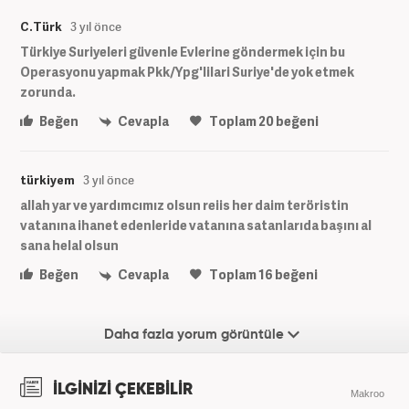
C.Türk
3 yıl önce
Türkiye Suriyeleri güvenle Evlerine göndermek için bu
Operasyonu yapmak Pkk/Ypg'lilari Suriye'de yok etmek
zorunda.
Beğen
Cevapla
Toplam
20
beğeni
türkiyem
3 yıl önce
allah yar ve yardımcımız olsun reiis her daim teröristin
vatanına ihanet edenleride vatanına satanlarıda başını al
sana helal olsun
Beğen
Cevapla
Toplam
16
beğeni
Daha fazla yorum görüntüle
İLGİNİZİ ÇEKEBİLİR
Makroo