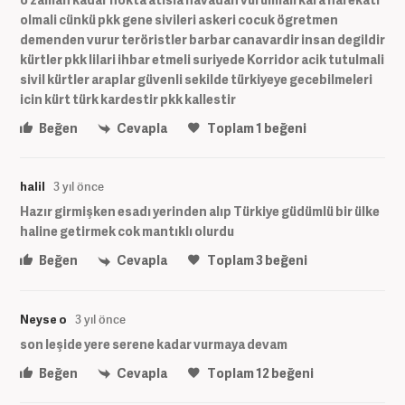
olmali cünkü pkk gene sivileri askeri cocuk ögretmen
demenden vurur teröristler barbar canavardir insan degildir
kürtler pkk lilari ihbar etmeli suriyede Korridor acik tutulmali
sivil kürtler araplar güvenli sekilde türkiyeye gecebilmeleri
icin kürt türk kardestir pkk kallestir
Beğen
Cevapla
Toplam
1
beğeni
halil
3 yıl önce
Hazır girmişken esadı yerinden alıp Türkiye güdümlü bir ülke
haline getirmek cok mantıklı olurdu
Beğen
Cevapla
Toplam
3
beğeni
Neyse o
3 yıl önce
son leşide yere serene kadar vurmaya devam
Beğen
Cevapla
Toplam
12
beğeni