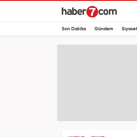
Son Dakika
Gündem
Siyase