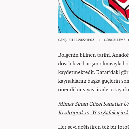
GİRİŞ
01.12.2022 11:06
GÜNCELLEME
0
Bölgenin bilinen tarihi, Anadol
dostluk ve barışın olmasıyla bö
kaydetmektedir. Katar’daki gö
kaynaklarını başka güçlerin s
önemli bir siyasi irade ortaya 
Mimar Sinan Güzel Sanatlar Ün
Kızıltoprak'ın, Yeni Şafak için 
Her şeyi değiştiren tek bir fotoğ