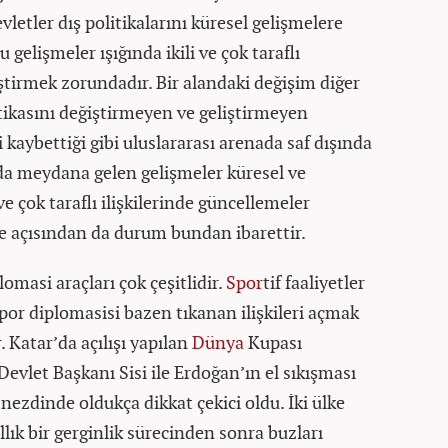
evletler dış politikalarını küresel gelişmelere
 gelişmeler ışığında ikili ve çok taraflı
iştirmek zorundadır. Bir alandaki değişim diğer
itikasını değiştirmeyen ve geliştirmeyen
 kaybettiği gibi uluslararası arenada saf dışında
arda meydana gelen gelişmeler küresel ve
 ve çok taraflı ilişkilerinde güncellemeler
ye açısından da durum bundan ibarettir.
plomasi araçları çok çeşitlidir.
Spor
tif faaliyetler
Spor diplomasisi bazen tıkanan ilişkileri açmak
 Katar’da açılışı yapılan
Dünya
Kupası
evlet Başkanı Sisi ile Erdoğan’ın el sıkışması
nezdinde oldukça dikkat çekici oldu. İki ülke
yıllık bir gerginlik sürecinden sonra buzları