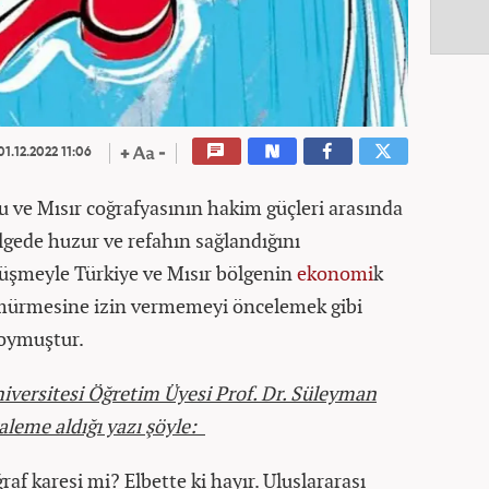
1.12.2022 11:06
u ve Mısır coğrafyasının hakim güçleri arasında
lgede huzur ve refahın sağlandığını
rüşmeyle Türkiye ve Mısır bölgenin
ekonomi
k
ömürmesine izin vermemeyi öncelemek gibi
koymuştur.
iversitesi Öğretim Üyesi Prof. Dr. Süleyman
kaleme aldığı yazı şöyle:
raf karesi mi? Elbette ki hayır. Uluslararası