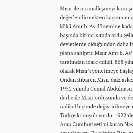
Mısır ile normalleşmeyi konuşu
değerlendirmekten kaçınmamak
kökü Amr b. As dönemine kadar 
başında birinci sırada ordu gel
devletlerde olduğundan daha fa
plana sahiptir. Mısır Amr b. As
tarafından idare edildi. 868 y
olarak Mısır’ı yönetmeye başlay
Ondan itibaren Mısır’daki askeri
1952 yılında Cemal Abdülnasır 
darbe ile Mısır ordusunda ve de
radikal biçimde değiştirilmeye ç
Türkçe konuşuluyordu. 1922’de b
Arap Cumhuriyeti’ni kuran Nası