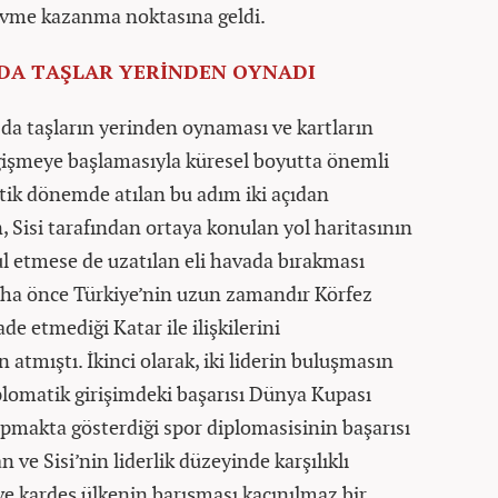
ivme kazanma noktasına geldi.
’DA TAŞLAR YERİNDEN OYNADI
a taşların yerinden oynaması ve kartların
eğişmeye başlamasıyla küresel boyutta önemli
tik dönemde atılan bu adım iki açıdan
n, Sisi tarafından ortaya konulan yol haritasının
 etmese de uzatılan eli havada bırakması
aha önce Türkiye’nin uzun zamandır Körfez
 etmediği Katar ile ilişkilerini
 atmıştı. İkinci olarak, iki liderin buluşmasın
plomatik girişimdeki başarısı Dünya Kupası
apmakta gösterdiği spor diplomasisinin başarısı
ve Sisi’nin liderlik düzeyinde karşılıklı
t ve kardeş ülkenin barışması kaçınılmaz bir