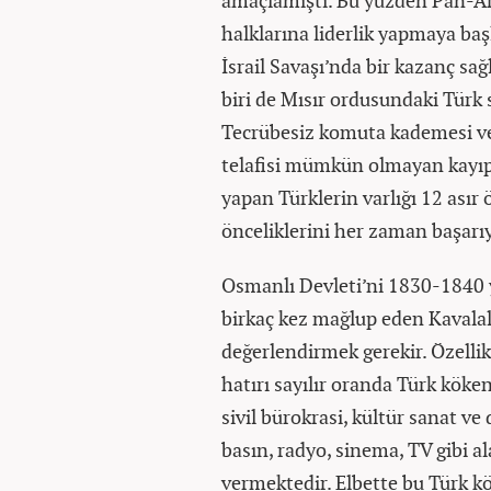
amaçlamıştı. Bu yüzden Pan-Ar
halklarına liderlik yapmaya baş
İsrail Savaşı’nda bir kazanç sa
biri de Mısır ordusundaki Türk 
Tecrübesiz komuta kademesi ve
telafisi mümkün olmayan kayıpla
yapan Türklerin varlığı 12 asır
önceliklerini her zaman başarı
Osmanlı Devleti’ni 1830-1840 
birkaç kez mağlup eden Kavala
değerlendirmek gerekir. Özellik
hatırı sayılır oranda Türk köken
sivil bürokrasi, kültür sanat v
basın, radyo, sinema, TV gibi a
vermektedir. Elbette bu Türk kö