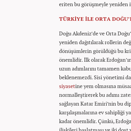
eriten bu görüşmeyle yeniden 
TÜRKİYE İLE ORTA DOĞU
Doğu Akdeniz’de ve Orta Doğu’d
yeniden dağıtılarak rollerin d
dönüşümlerin görüldüğü bu kri
önemlidir. İlk olarak Erdoğan’ı
uzun adımlarını tamamen kabul
beklenemezdi. Sisi yönetimi d
siyaset
ine yem olmasına müsaade
normalleştirerek bu adımı zaten
sağlayan Katar Emiri’nin bu di
karşılaşmalarına ev sahipliği y
kadar önemlidir. Çünkü, Erdoğan 
ilişkileri başlatması ve iki dos