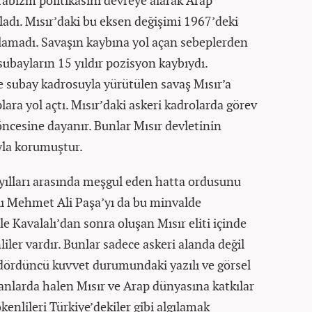
abizm politikasını devreye alarak Arap
ladı. Mısır’daki bu eksen değişimi 1967’deki
ğlamadı. Savaşın kaybına yol açan sebeplerden
subayların 15 yıldır pozisyon kaybıydı.
 subay kadrosuyla yürütülen savaş Mısır’a
ra yol açtı. Mısır’daki askeri kadrolarda görev
 öncesine dayanır. Bunlar Mısır devletinin
yla korumuştur.
yılları arasında meşgul eden hatta ordusunu
lı Mehmet Ali Paşa’yı da bu minvalde
le Kavalalı’dan sonra oluşan Mısır eliti içinde
liler vardır. Bunlar sadece askeri alanda değil
e dördüncü kuvvet durumundaki yazılı ve görsel
lanlarda halen Mısır ve Arap dünyasına katkılar
kenlileri Türkiye’dekiler gibi algılamak