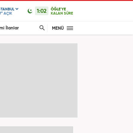
STANBUL
ÖĞLE'YE
1:02
7°
AÇIK
KALAN SÜRE
mi İlanlar
MENÜ