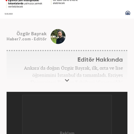
Özgür Bayrak
Haber7.com - Editör
Editör Hakkında
Ankara'da doğan Özgür Bayrak, ilk, orta ve lise
öğrenimini İstanbul'da tamamladı. Erciyes
Üniversitesi İletişim Fakültesi "Gazetecilik"
bölümünden mezun oldu. Üniversite döneminde
çeşitli yerel gazetelerde muhabir ve editör olarak
görev aldı. Star.com'da internet editörü olarak
stajını tamamladıktan sonra Medya Takip
Merkezi'nde 3 yıl boyunca Gündem, Siyaset, Spor,
Ekonomi kategorilerinde haber ve SEO içerikleriyle
birlikte galeri ve video hazırladı. 2019'un Şubat