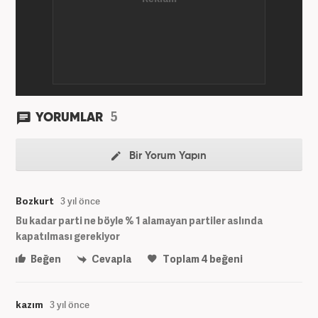
ayından bu yana ise Haber7.com'da Gündem Editörü
olarak habercilik kariyerine devam etmektedir.
5
YORUMLAR
Bir Yorum Yapın
Bozkurt
3 yıl önce
Bu kadar parti ne böyle % 1 alamayan partiler aslında
kapatılması gerekiyor
Beğen
Cevapla
Toplam
4
beğeni
kazım
3 yıl önce