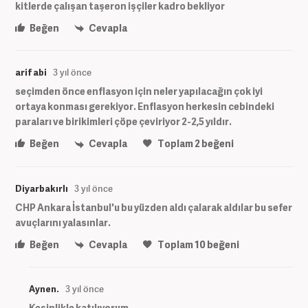
kitlerde çalışan taşeron işçiler kadro bekliyor
Beğen
Cevapla
arif abi
3 yıl önce
seçimden önce enflasyon için neler yapılacağın çok iyi
ortaya konması gerekiyor. Enflasyon herkesin cebindeki
paraları ve birikimleri çöpe çeviriyor 2-2,5 yıldır.
Beğen
Cevapla
Toplam
2
beğeni
Diyarbakırlı
3 yıl önce
CHP Ankara İstanbul'u bu yüzden aldı çalarak aldılar bu sefer
avuçlarını yalasınlar.
Beğen
Cevapla
Toplam
10
beğeni
Aynen.
3 yıl önce
Kesinlikle katılıyorum