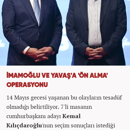
İMAMOĞLU VE YAVAŞ'A 'ÖN ALMA'
OPERASYONU
14 Mayıs gecesi yaşanan bu olayların tesadüf
olmadığı belirtiliyor. 7'li masanın
cumhurbaşkanı adayı
Kemal
Kılıçdaroğlu
'nun seçim sonuçları istediği