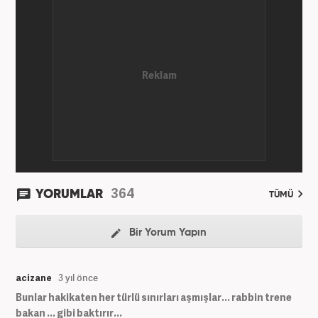
364
YORUMLAR
TÜMÜ
Bir Yorum Yapın
acizane
3 yıl önce
Bunlar hakikaten her türlü sınırları aşmışlar... rabbin trene
bakan ... gibi baktırır...