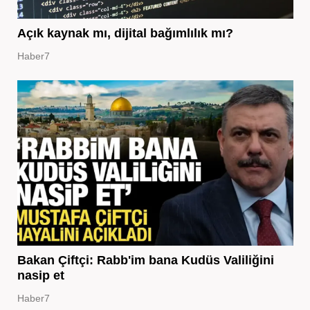
Açık kaynak mı, dijital bağımlılık mı?
Haber7
Bakan Çiftçi: Rabb'im bana Kudüs Valiliğini
nasip et
Haber7