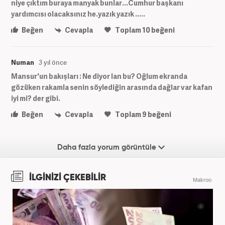
niye çıktım buraya manyak bunlar...Cumhur başkanı
yardımcısı olacaksınız he.yazık yazık .....
Beğen
Cevapla
Toplam
10
beğeni
Numan
3 yıl önce
Mansur'un bakışları : Ne diyor lan bu? Oğlum ekranda
gözüken rakamla senin söylediğin arasında dağlar var kafan
iyi mi? der gibi.
Beğen
Cevapla
Toplam
9
beğeni
Daha fazla yorum görüntüle
İLGİNİZİ ÇEKEBİLİR
Makroo