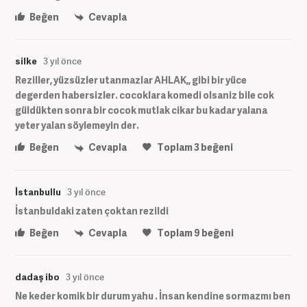
Beğen
Cevapla
silke
3 yıl önce
Reziller, yüzsüzler utanmazlar AHLAK,, gibi bir yüce
degerden habersizler. cocoklara komedi olsaniz bile cok
güldükten sonra bir cocok mutlak cikar bu kadar yalana
yeter yalan söylemeyin der.
Beğen
Cevapla
Toplam
3
beğeni
İstanbullu
3 yıl önce
İstanbuldaki zaten çoktan rezildi
Beğen
Cevapla
Toplam
9
beğeni
dadaş ibo
3 yıl önce
Ne keder komik bir durum yahu . İnsan kendine sormazmı ben