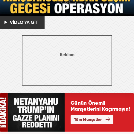
VİDEO'YA GİT