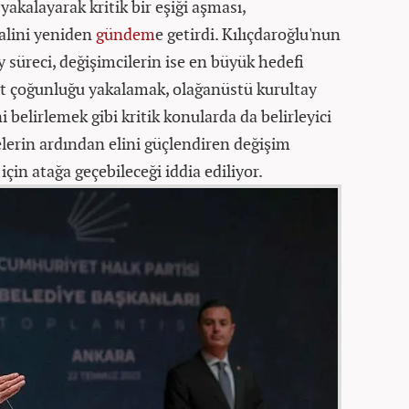
akalayarak kritik bir eşiği aşması,
alini yeniden
gündem
e getirdi. Kılıçdaroğlu'nun
y süreci, değişimcilerin ise en büyük hedefi
alt çoğunluğu yakalamak, olağanüstü kurultay
i belirlemek gibi kritik konularda da belirleyici
elerin ardından elini güçlendiren değişim
çin atağa geçebileceği iddia ediliyor.