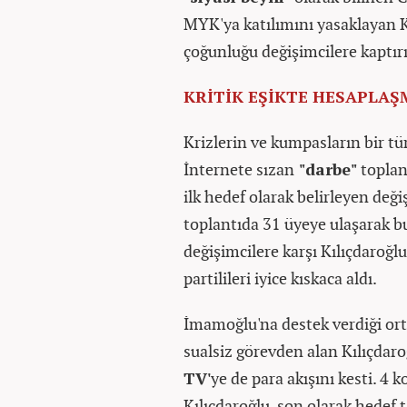
MYK'ya katılımını yasaklayan K
çoğunluğu değişimcilere kaptır
KRİTİK EŞİKTE HESAPLAŞ
Krizlerin ve kumpasların bir tü
İnternete sızan
"darbe"
toplan
ilk hedef olarak belirleyen deği
toplantıda 31 üyeye ulaşarak 
değişimcilere karşı Kılıçdaroğlu
partilileri iyice kıskaca aldı.
İmamoğlu'na destek verdiği orta
sualsiz görevden alan Kılıçdaro
TV'
ye de para akışını kesti. 4 
Kılıçdaroğlu, son olarak hedef 