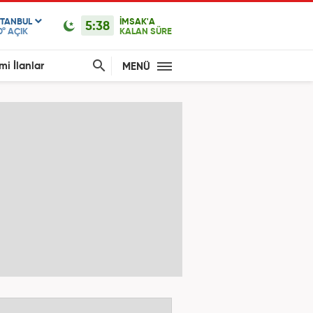
STANBUL
İMSAK'A
5:38
0°
AÇIK
KALAN SÜRE
mi İlanlar
MENÜ