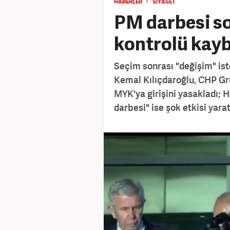
HABERLER
SİYASET
PM darbesi so
kontrolü kayb
Seçim sonrası "değişim" is
Kemal Kılıçdaroğlu, CHP Gr
MYK'ya girişini yasakladı; 
darbesi" ise şok etkisi yarat