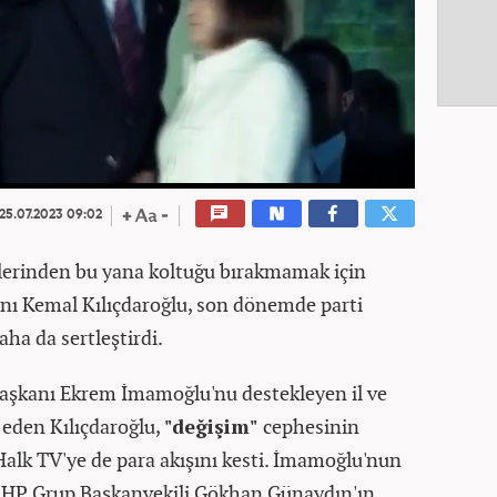
25.07.2023 09:02
ilerinden bu yana koltuğu bırakmamak için
ı Kemal Kılıçdaroğlu, son dönemde parti
a da sertleştirdi.
Başkanı Ekrem İmamoğlu'nu destekleyen il ve
e eden Kılıçdaroğlu,
"değişim"
cephesinin
alk TV'ye de para akışını kesti. İmamoğlu'nun
CHP Grup Başkanvekili Gökhan Günaydın'ın