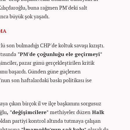
ılıçdaroğlu, buna rağmen PM'deki salt
ınca büyük şok yaşadı.
MA
rlü son bulmadığı CHP'de koltuk savaşı kızıştı.
tısında
"PM'de çoğunluğu ele geçirmeyi"
şimciler, pazar günü gerçekleştirilen kritik
bunu başardı. Günden güne güçlenen
'nun son haftalardaki baskı politikası ise
ya çıkan birçok il ve ilçe başkanını sorgusuz
ğlu
, "değişimcilere"
methiyeler düzen
Halk
koldan partiyi kontrol altında tutmaya çalışan
tahtasına
"İmamoğlu'nun sağ kolu"
olarak da