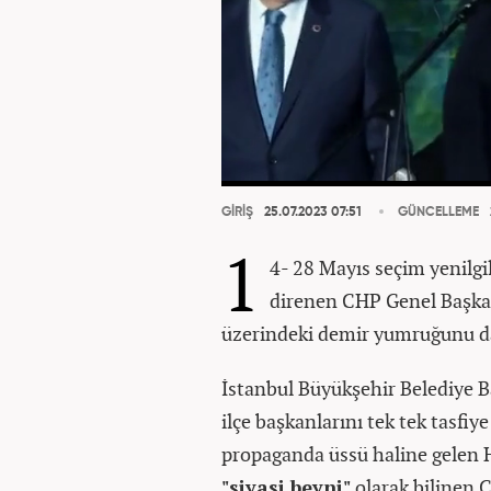
GİRİŞ
25.07.2023 07:51
GÜNCELLEME
1
4- 28 Mayıs seçim yenilg
direnen CHP Genel Başkan
üzerindeki demir yumruğunu dah
İstanbul Büyükşehir Belediye 
ilçe başkanlarını tek tek tasfiy
propaganda üssü haline gelen H
"siyasi beyni"
olarak bilinen 