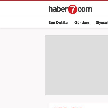
Son Dakika
Gündem
Siyase