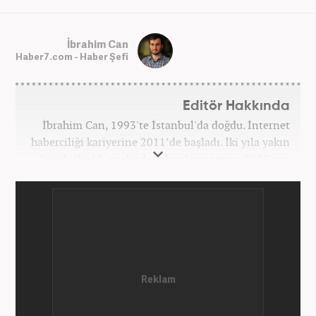
İbrahim Can
Haber7.com - Haber Şefi
Editör Hakkında
İbrahim Can, 1993'te İstanbul'da doğdu. İnternet
haberciliği kariyerine 2011’de başladı. İki yıla yakın
küçük ölçekli sitelerde çalıştıktan sonra, 2012'nin
Ekim ayında yenisafak.com'a başladı. 6,5 yıl çalıştığı
yenisafak.com'da Gündem, Eğitim, Hayat, Dünya,
Spor ve Video kategorilerinde çalıştı. Bir süre akşam
sorumluluğu yaptı. Son olarak Ana Sayfa Editörü
oldu. 2019'un Haziran ayında Haber7'de Gündem
Editörü olarak göreve başladı. Hem Haber7 hem de
Yeni Şafak'ta kültür sanat, eğitim ve siyaset alanları
başta olmak üzere birçok alanda özel haber,
infografik ve video hazırladı. Hala Haber7'de Haber