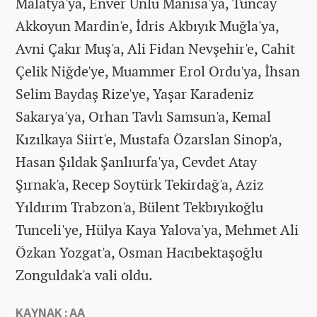
Malatya'ya, Enver Ünlü Manisa'ya, Tuncay
Akkoyun Mardin'e, İdris Akbıyık Muğla'ya,
Avni Çakır Muş'a, Ali Fidan Nevşehir'e, Cahit
Çelik Niğde'ye, Muammer Erol Ordu'ya, İhsan
Selim Baydaş Rize'ye, Yaşar Karadeniz
Sakarya'ya, Orhan Tavlı Samsun'a, Kemal
Kızılkaya Siirt'e, Mustafa Özarslan Sinop'a,
Hasan Şıldak Şanlıurfa'ya, Cevdet Atay
Şırnak'a, Recep Soytürk Tekirdağ'a, Aziz
Yıldırım Trabzon'a, Bülent Tekbıyıkoğlu
Tunceli'ye, Hülya Kaya Yalova'ya, Mehmet Ali
Özkan Yozgat'a, Osman Hacıbektaşoğlu
Zonguldak'a vali oldu.
KAYNAK : AA