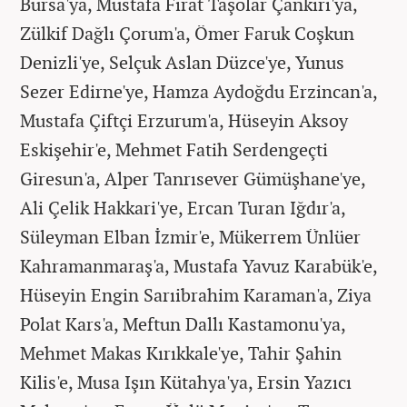
Bursa'ya, Mustafa Fırat Taşolar Çankırı'ya,
Zülkif Dağlı Çorum'a, Ömer Faruk Coşkun
Denizli'ye, Selçuk Aslan Düzce'ye, Yunus
Sezer Edirne'ye, Hamza Aydoğdu Erzincan'a,
Mustafa Çiftçi Erzurum'a, Hüseyin Aksoy
Eskişehir'e, Mehmet Fatih Serdengeçti
Giresun'a, Alper Tanrısever Gümüşhane'ye,
Ali Çelik Hakkari'ye, Ercan Turan Iğdır'a,
Süleyman Elban İzmir'e, Mükerrem Ünlüer
Kahramanmaraş'a, Mustafa Yavuz Karabük'e,
Hüseyin Engin Sarıibrahim Karaman'a, Ziya
Polat Kars'a, Meftun Dallı Kastamonu'ya,
Mehmet Makas Kırıkkale'ye, Tahir Şahin
Kilis'e, Musa Işın Kütahya'ya, Ersin Yazıcı