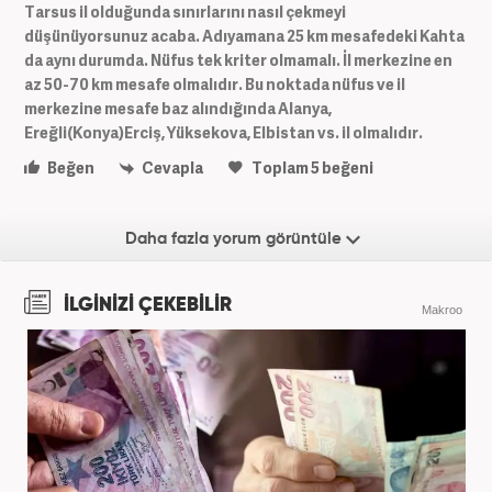
Tarsus il olduğunda sınırlarını nasıl çekmeyi
düşünüyorsunuz acaba. Adıyamana 25 km mesafedeki Kahta
da aynı durumda. Nüfus tek kriter olmamalı. İl merkezine en
az 50-70 km mesafe olmalıdır. Bu noktada nüfus ve il
merkezine mesafe baz alındığında Alanya,
Ereğli(Konya)Erciş, Yüksekova, Elbistan vs. il olmalıdır.
Beğen
Cevapla
Toplam
5
beğeni
Daha fazla yorum görüntüle
İLGİNİZİ ÇEKEBİLİR
Makroo