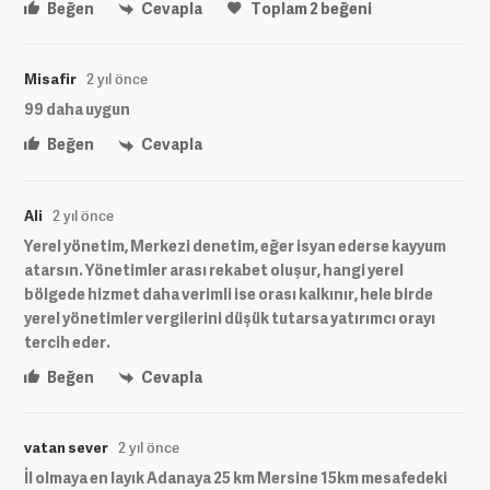
Beğen
Cevapla
Toplam
2
beğeni
Misafir
2 yıl önce
99 daha uygun
Beğen
Cevapla
Ali
2 yıl önce
Yerel yönetim, Merkezi denetim, eğer isyan ederse kayyum
atarsın. Yönetimler arası rekabet oluşur, hangi yerel
bölgede hizmet daha verimli ise orası kalkınır, hele birde
yerel yönetimler vergilerini düşük tutarsa yatırımcı orayı
tercih eder.
Beğen
Cevapla
vatan sever
2 yıl önce
İl olmaya en layık Adanaya 25 km Mersine 15km mesafedeki