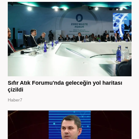
Sıfır Atık Forumu'nda geleceğin yol haritası
çizildi
Haber7