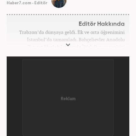
Haber7.com - Editör
Editör Hakkında
Trabzon’da dünyaya geldi. İlk ve orta öğrenimini
İstanbul’da tamamladı. Bahçelievler Anadolu
Ticaret Meslek Lisesinde ‘Web Programcılığı’
bölümünden mezun oldu. Yüksek öğrenimini,
Atatürk Üniversitesinde ‘Yeni Medya ve Gazetecilik’
mezunu olarak tamamladı. Gazeteciliğe ilk adımını
2011 yılında attı. 13 yıllık profesyonel meslek
hayatında SEO içerik ve muhabirlik de dahil olmak
üzere ağırlıklı olarak gündem, dünya, ekonomi, spor
ve teknoloji kategorilerinde birçok haber ve
röportaja imza atarak galeri ve video hazırladı.
Bahadır Alemdar, meslek hayatına Haber7.com'da
aktif olarak devam etmektedir.