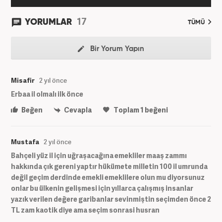
17
YORUMLAR
TÜMÜ
Bir Yorum Yapın
Misafir
2 yıl önce
Erbaa il olmalı ilk önce
Beğen
Cevapla
Toplam
1
beğeni
Mustafa
2 yıl önce
Bahçeli yüz il için uğraşacağına emekliler maaş zammı
hakkında çık gereni yaptır hükümete milletin 100 il umrunda
değil geçim derdinde emekli emeklilere olun mu diyorsunuz
onlar bu ülkenin gelişmesi için yıllarca çalışmış insanlar
yazık verilen değere garibanlar sevinmiştin seçimden önce 2
TL zam kaotik diye ama seçim sonrasi husran