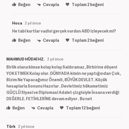
Beğen
Cevapla
Toplam
2
beğeni
Hoca
2 yıl önce
He tabi kurtlar vadisi gerçek vurdun ABD izleyecek mi?
Beğen
Cevapla
Toplam
2
beğeni
MAHMUD HÜDAİ HZ.
2 yıl önce
Birlik olana kimse kolay kolay Saldıramaz , Birbirine düşeni
YOK ETMEK Kolay olur. DÜNYADA kimin ne yaptığından Çok ,
Bizim Ne Yapacağımız Önemli , BÜYÜK DEVLET. Küçük
hesaplarla Sonunu Hazırlar . Devletimiz hükumetimiz
GÜÇLÜ Siyasi ve Diplomasi Adalet çizgisiyle İnsana verdiği
DEĞERLE. FETİHLERİNE devam ediyor . Bu net
Beğen
Cevapla
Toplam
12
beğeni
Türk
2 yıl önce