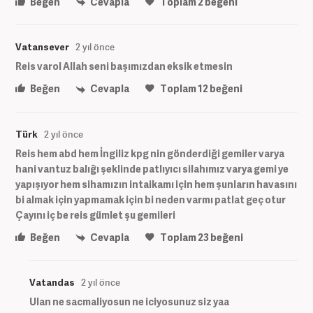
Beğen
Cevapla
Toplam
2
beğeni
Vatansever
2 yıl önce
Reis varol Allah seni başımızdan eksik etmesin
Beğen
Cevapla
Toplam
12
beğeni
Türk
2 yıl önce
Reis hem abd hem İngiliz kpg nin gönderdiği gemiler varya
hani vantuz balığı şeklinde patlıyıcı silahımız varya gemi ye
yapışıyor hem sihamızın intaikamı için hem şunların havasını
bi almak için yapmamak için bi neden varmı patlat geç otur
Çayını iç be reis gümlet şu gemileri
Beğen
Cevapla
Toplam
23
beğeni
Vatandas
2 yıl önce
Ulan ne sacmaliyosun ne iciyosunuz siz yaa