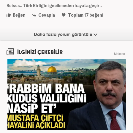
Reisss.. Türk Birliğini gecikmeden hayata geçir..
Beğen
Cevapla
Toplam
17
beğeni
Daha fazla yorum görüntüle
İLGİNİZİ ÇEKEBİLİR
Makroo