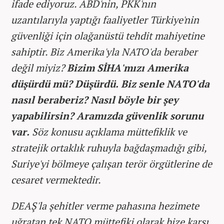
ifade ediyoruz. ABD'nin, PKK'nın
uzantılarıyla yaptığı faaliyetler Türkiye'nin
güvenliği için olağanüstü tehdit mahiyetine
sahiptir. Biz Amerika'yla NATO'da beraber
değil miyiz?
Bizim SİHA'mızı Amerika
düşürdü mü? Düşürdü. Biz senle NATO'da
nasıl beraberiz? Nasıl böyle bir şey
yapabilirsin? Aramızda güvenlik sorunu
var.
Söz konusu açıklama müttefiklik ve
stratejik ortaklık ruhuyla bağdaşmadığı gibi,
Suriye'yi bölmeye çalışan terör örgütlerine de
cesaret vermektedir.
DEAŞ'la şehitler verme pahasına hezimete
uğratan tek NATO müttefiki olarak bize karşı