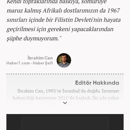
Kendi topraklarında baskıya, sömürüye
maruz kalmış Afrikalı dostlarımızın da 1967
sınırları içinde bir Filistin Devleti'nin hayata
geçirilmesi için gerekeni yapacaklarından
şüphe duymuyorum."
İbrahim Can
Haber7.com - Haber Şefi
Editör Hakkında
İbrahim Can, 1993'te İstanbul'da doğdu. İnternet
haberciliği kariyerine 2011’de başladı. İki yıla yakın
küçük ölçekli sitelerde çalıştıktan sonra, 2012'nin
Ekim ayında yenisafak.com'a başladı. 6,5 yıl çalıştığı
yenisafak.com'da Gündem, Eğitim, Hayat, Dünya,
Spor ve Video kategorilerinde çalıştı. Bir süre akşam