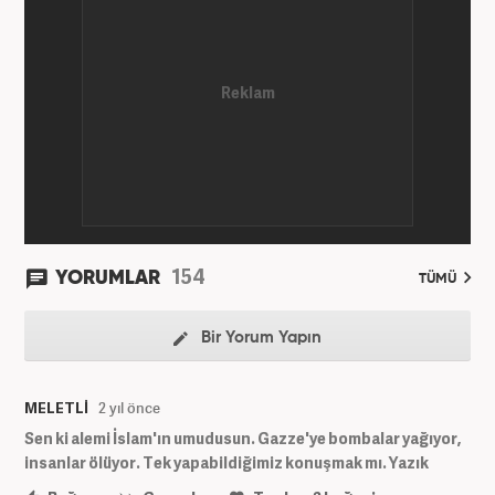
sorumluluğu yaptı. Son olarak Ana Sayfa Editörü
oldu. 2019'un Haziran ayında Haber7'de Gündem
Editörü olarak göreve başladı. Hem Haber7 hem de
Yeni Şafak'ta kültür sanat, eğitim ve siyaset alanları
başta olmak üzere birçok alanda özel haber,
infografik ve video hazırladı. Hala Haber7'de Haber
Şefi olarak çalışmalarına devam etmektedir.
154
YORUMLAR
TÜMÜ
Bir Yorum Yapın
MELETLİ
2 yıl önce
Sen ki alemi İslam'ın umudusun. Gazze'ye bombalar yağıyor,
insanlar ölüyor. Tek yapabildiğimiz konuşmak mı. Yazık